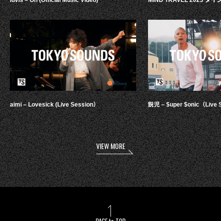
aimi – Lovesick (Live Session）
鋭児 – $uper $onic（Live 
VIEW MORE
PAGE to TOP