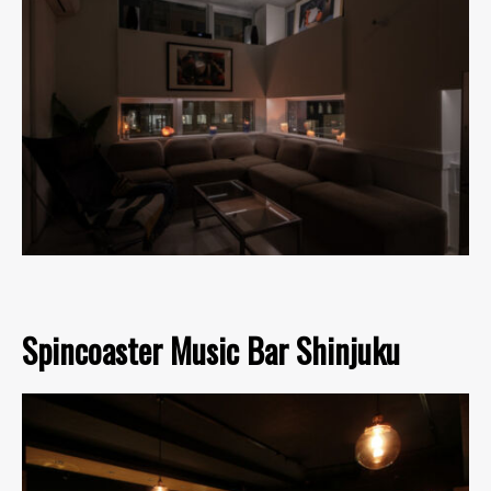
Spincoaster Music Bar Shinjuku