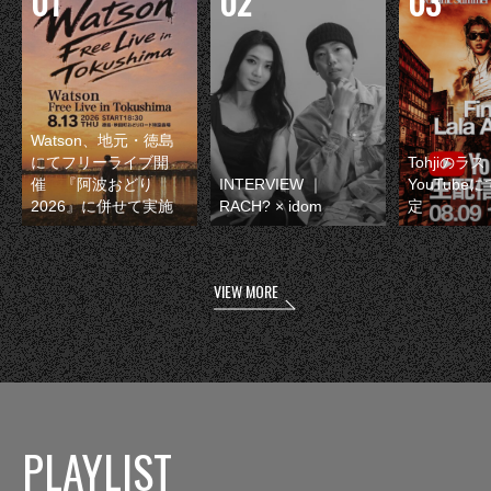
Watson、地元・徳島
にてフリーライブ開
Tohjiのラ
催 『阿波おどり
INTERVIEW ｜
YouTube
2026』に併せて実施
RACH? × idom
定
VIEW MORE
PLAYLIST