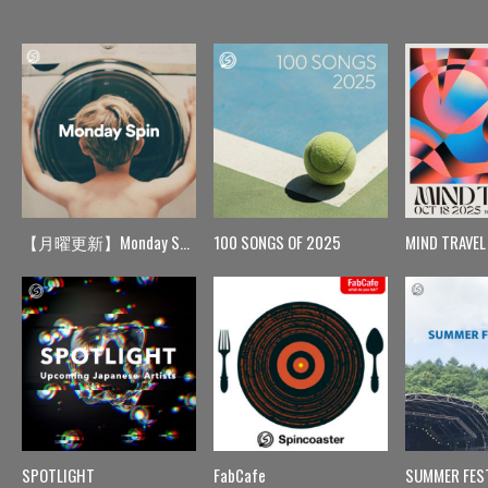
【月曜更新】Monday Spin
100 SONGS OF 2025
MIND TRAVEL
SPOTLIGHT
FabCafe
SUMMER FES