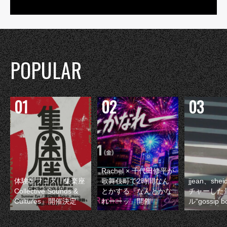
POPULAR
Rachel × 千代田修平が
体験型フェス『集楽座
歌舞伎町で2時間なん
jjean、sh
Collective Sounds &
とかする『なんとかな
チャーした
Cultures』開催決定
れーーッ』開催
ル“gossip 