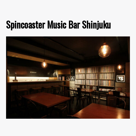
Spincoaster Music Bar Shinjuku