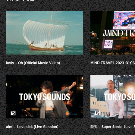
luvis – Oh (Official Music Video)
MIND TRAVEL 2023 
aimi – Lovesick (Live Session）
鋭児 – $uper $onic（Live 