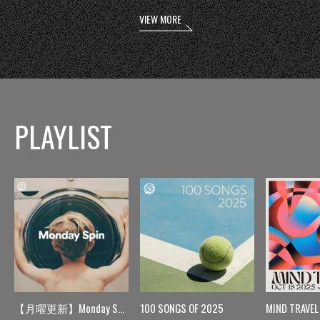
VIEW MORE
PLAYLIST
【月曜更新】Monday Spin
100 SONGS OF 2025
MIND TRAVEL