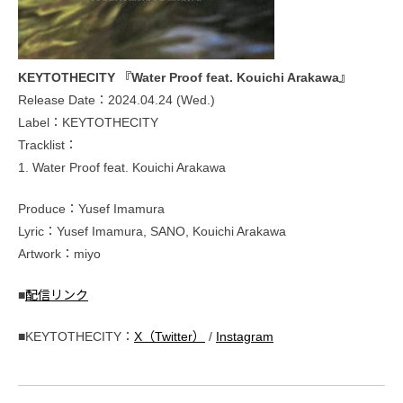
KEYTOTHECITY 『Water Proof feat. Kouichi Arakawa』
Release Date：2024.04.24 (Wed.)
Label：KEYTOTHECITY
Tracklist：
1. Water Proof feat. Kouichi Arakawa
Produce：Yusef Imamura
Lyric：Yusef Imamura, SANO, Kouichi Arakawa
Artwork：miyo
■
配信リンク
■KEYTOTHECITY：
X（Twitter）
/
Instagram