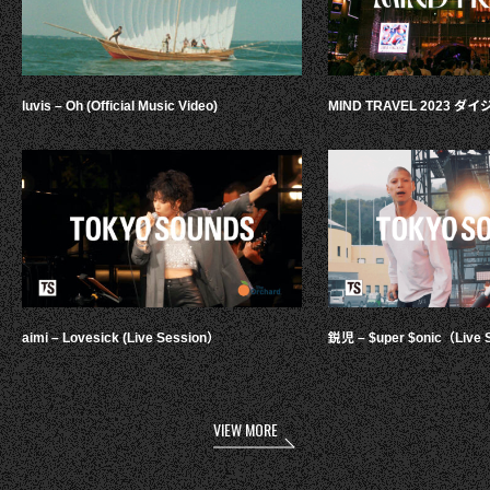
luvis – Oh (Official Music Video)
MIND TRAVEL 2023 
aimi – Lovesick (Live Session）
鋭児 – $uper $onic（Live 
VIEW MORE