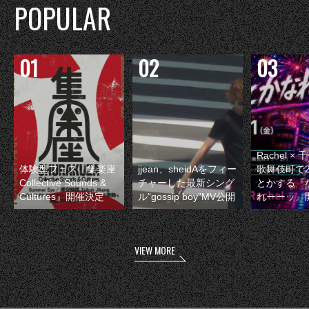
POPULAR
Rachel 
体験型フェス『集楽座
jjean、sheidAをフィー
歌舞伎町で
Collective Sounds &
チャーした最新シング
とかする『
Cultures』開催決定
ル“gossip boy”MV公開
れーーッ』
VIEW MORE