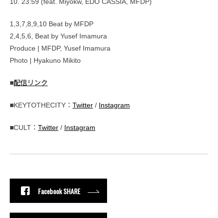
10. 23:59 (feat. Miyokw, EDO CASSIA, MFDP)
1,3,7,8,9,10 Beat by MFDP
2,4,5,6, Beat by Yusef Imamura
Produce | MFDP, Yusef Imamura
Photo | Hyakuno Mikito
■
配信リンク
■KEYTOTHECITY：
Twitter
/
Instagram
■CULT：
Twitter
/
Instagram
Facebook SHARE