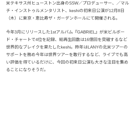
米テキサス州ヒューストン出身のSSW／プロデューサー、／マル
チ・インストゥルメンタリスト、keshiの初来日公演が12月8日
（木）に東京・恵比寿ザ・ガーデンホールにて開催される。
今年3月にリリースした1stアルバム『GABRIEL』が米ビルボー
ド・チャートで4位を記録、総再生回数は16億回を突破するなど
世界的なブレイクを果たしたkeshi。昨年はLANYの北米ツアーの
サポートを務め今年は世界ツアーを敢行するなど、ライブでも高
い評価を得ているだけに、今回の初来日公演も大きな注目を集め
ることになりそうだ。