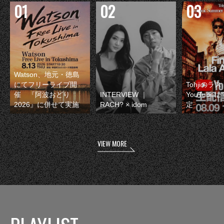
Watson、地元・徳島
にてフリーライブ開
Tohjiのラ
催 『阿波おどり
INTERVIEW ｜
YouTube
2026』に併せて実施
RACH? × idom
定
VIEW MORE