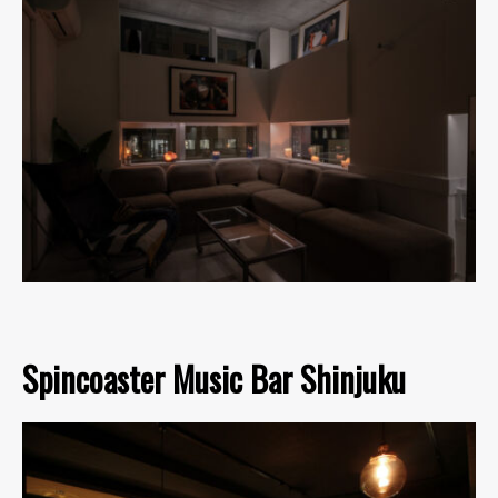
Spincoaster Music Bar Shinjuku