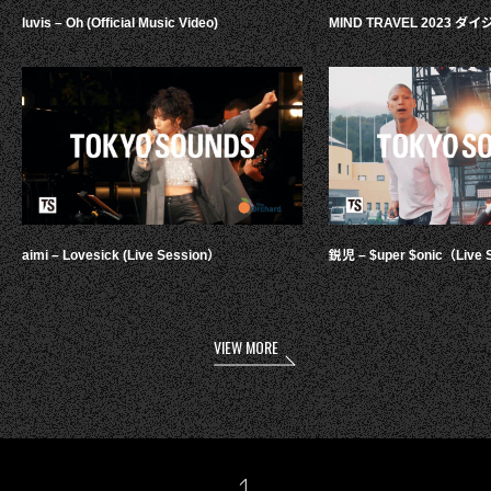
luvis – Oh (Official Music Video)
MIND TRAVEL 2023 
aimi – Lovesick (Live Session）
鋭児 – $uper $onic（Live 
VIEW MORE