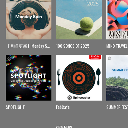
【月曜更新】Monday Spin
100 SONGS OF 2025
MIND TRAVEL
SPOTLIGHT
FabCafe
SUMMER FES
VIEW MORE