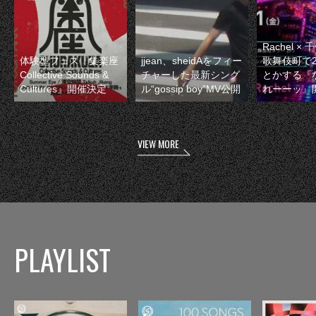
Rachel 
体験型フェス『集楽座
jjean、sheidAをフィー
歌舞伎町で
Collective Sounds &
チャーした最新シング
とかする『
Cultures』開催決定
ル“gossip boy”MV公開
れーーッ』
VIEW MORE
PLAYLIST