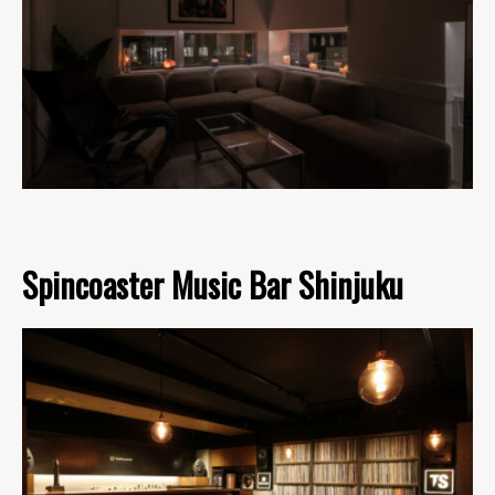
Spincoaster Music Bar Shinjuku