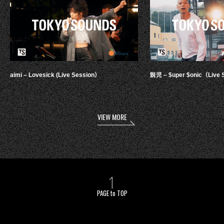
aimi – Lovesick (Live Session）
鋭児 – $uper $onic（Live 
VIEW MORE
PAGE to TOP