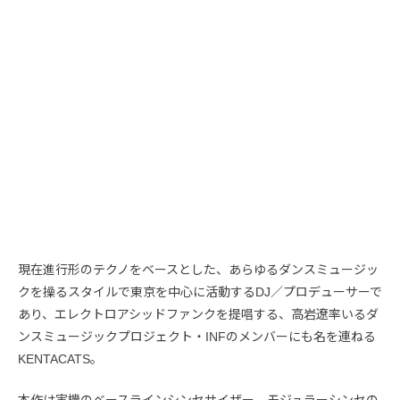
現在進行形のテクノをベースとした、あらゆるダンスミュージッ
クを操るスタイルで東京を中心に活動するDJ／プロデューサーで
あり、エレクトロアシッドファンクを提唱する、高岩遼率いるダ
ンスミュージックプロジェクト・INFのメンバーにも名を連ねる
KENTACATS。
本作は実機のベースラインシンセサイザー、モジュラーシンセの