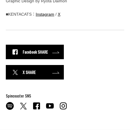
Graphic Design by Ryota Daimon
■KENTACATS：
Instagram
/
X
Facebook SHARE
X SHARE
Spincoaster SNS