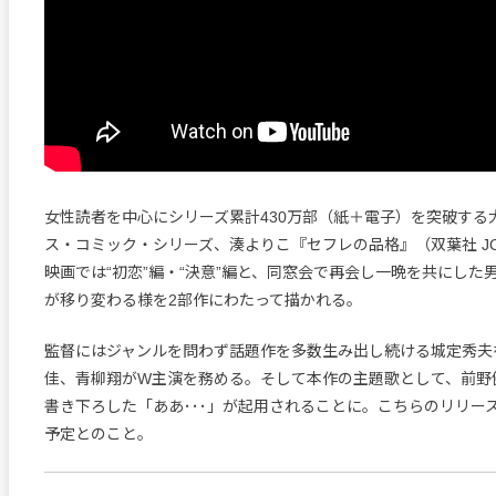
女性読者を中心にシリーズ累計430万部（紙＋電子）を突破する
ス・コミック・シリーズ、湊よりこ『セフレの品格』（双葉社 JOU
映画では“初恋”編・“決意”編と、同窓会で再会し一晩を共にした
が移り変わる様を2部作にわたって描かれる。
監督にはジャンルを問わず話題作を多数生み出し続ける城定秀夫
佳、青柳翔がW主演を務める。そして本作の主題歌として、前野
書き下ろした「ああ･･･」が起用されることに。こちらのリリー
予定とのこと。