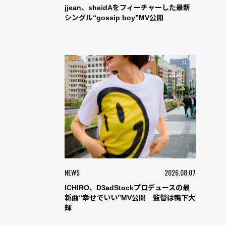
jjean、sheidAをフィーチャーした最新
シングル“gossip boy”MV公開
NEWS
2026.08.07
ICHIRO、D3adStockプロデュースの最
新曲“幸せでいい”MV公開 監督は鴨下大
輝