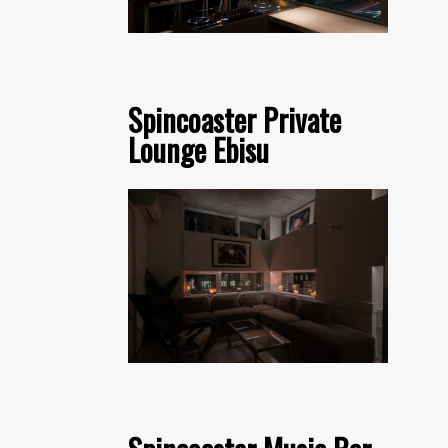
Spincoaster Private
Lounge Ebisu