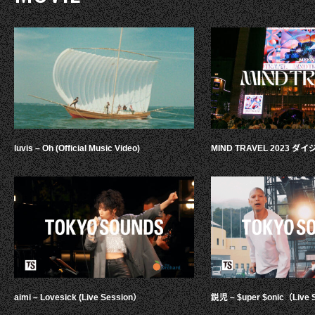
luvis – Oh (Official Music Video)
MIND TRAVEL 2023 
aimi – Lovesick (Live Session）
鋭児 – $uper $onic（Live 