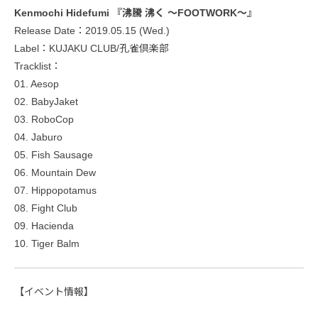
Kenmochi Hidefumi 『沸騰 沸く ～FOOTWORK～』
Release Date：2019.05.15 (Wed.)
Label：KUJAKU CLUB/孔雀倶楽部
Tracklist：
01. Aesop
02. BabyJaket
03. RoboCop
04. Jaburo
05. Fish Sausage
06. Mountain Dew
07. Hippopotamus
08. Fight Club
09. Hacienda
10. Tiger Balm
【イベント情報】