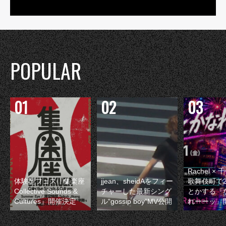
POPULAR
Rachel 
体験型フェス『集楽座
jjean、sheidAをフィー
歌舞伎町で
Collective Sounds &
チャーした最新シング
とかする『
Cultures』開催決定
ル“gossip boy”MV公開
れーーッ』