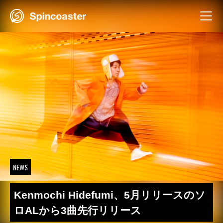
Skip
to
content
NEWS
Kenmochi Hidefumi、5月リリースのソ
ロALから3曲先行リリース