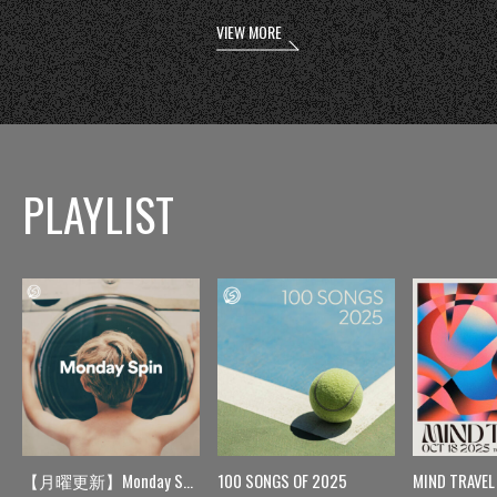
VIEW MORE
PLAYLIST
【月曜更新】Monday Spin
100 SONGS OF 2025
MIND TRAVEL