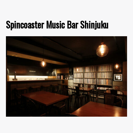
Spincoaster Music Bar Shinjuku