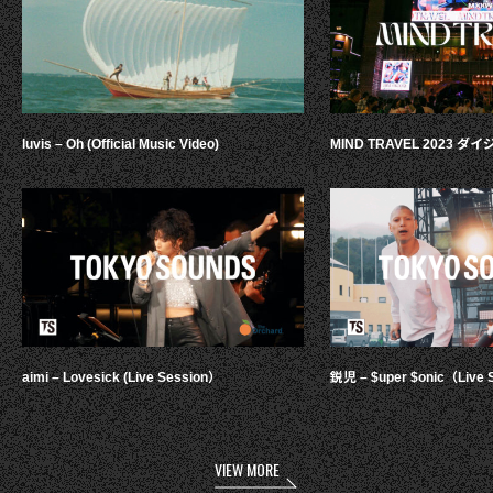
luvis – Oh (Official Music Video)
MIND TRAVEL 2023 
aimi – Lovesick (Live Session）
鋭児 – $uper $onic（Live 
VIEW MORE