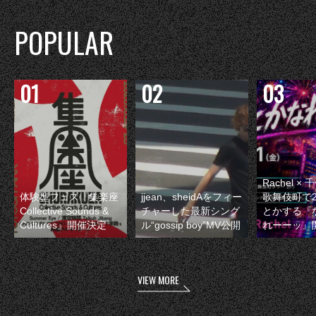
POPULAR
Rachel 
体験型フェス『集楽座
jjean、sheidAをフィー
歌舞伎町で
Collective Sounds &
チャーした最新シング
とかする『
Cultures』開催決定
ル“gossip boy”MV公開
れーーッ』
VIEW MORE