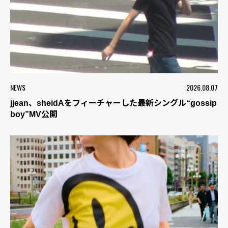
NEWS
2026.08.07
jjean、sheidAをフィーチャーした最新シングル“gossip
boy”MV公開