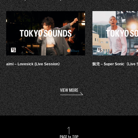
aimi – Lovesick (Live Session）
鋭児 – $uper $onic（Live 
VIEW MORE
PAGE to TOP