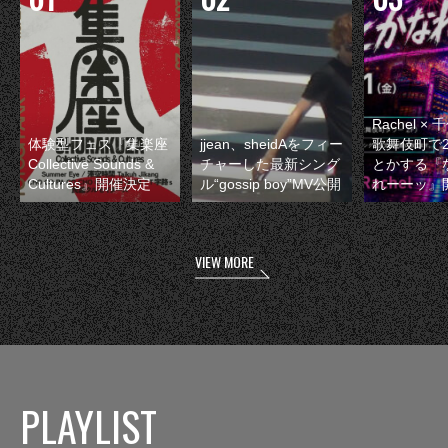
Rachel 
体験型フェス『集楽座
jjean、sheidAをフィー
歌舞伎町で
Collective Sounds &
チャーした最新シング
とかする『
Cultures』開催決定
ル“gossip boy”MV公開
れーーッ』
VIEW MORE
PLAYLIST