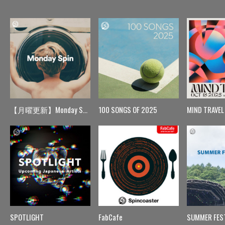
【月曜更新】Monday Spin
100 SONGS OF 2025
MIND TRAVEL
SPOTLIGHT
FabCafe
SUMMER FES