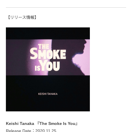
【リリース情報】
Keishi Tanaka 『The Smoke Is You』
Release Date：2020.11.25