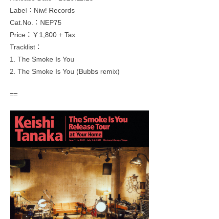
Label：Niw! Records
Cat.No.：NEP75
Price：￥1,800 + Tax
Tracklist：
1. The Smoke Is You
2. The Smoke Is You (Bubbs remix)
==