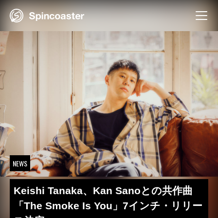
Skip
to
content
NEWS
Keishi Tanaka、Kan Sanoとの共作曲
「The Smoke Is You」7インチ・リリー