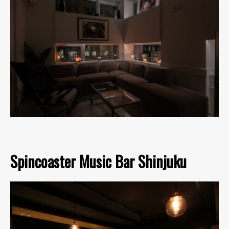
Spincoaster Music Bar Shinjuku