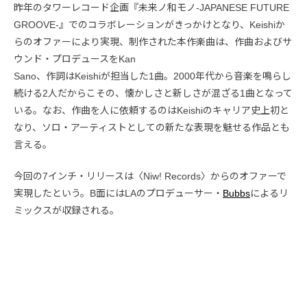
昨年のタワーレコード企画『未来ノ和モノ-JAPANESE FUTURE
GROOVE-』でのコラボレーションがきっかけとなり、Keishiか
らのオファーにより実現、制作された本作楽曲は、作曲およびサ
ウンド・プロデュースをKan
Sano、作詞はKeishiが担当した1曲。2000年代から音楽を鳴らし
続ける2人だからこその、懐かしさと新しさが混ざる1曲となって
いる。なお、作曲を人に依頼するのはKeishiのキャリア史上初と
なり、ソロ・アーティストとしての新たな表現を魅せる作品とも
言える。
今回の7インチ・リリースは〈Niw! Records〉からのオファーで
実現したという。B面にはLAのプロデューサー・
Bubbs
によるリ
ミックスが収録される。