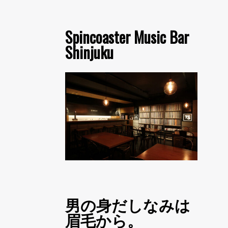
Spincoaster Music Bar
Shinjuku
男の身だしなみは
眉毛から。