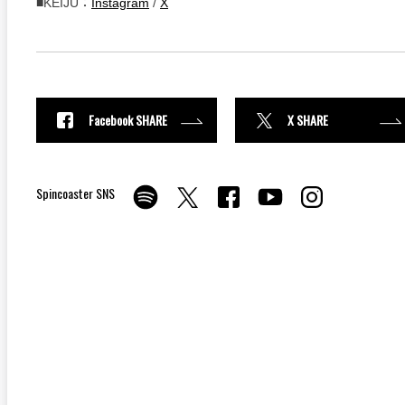
■KEIJU：
Instagram
/
X
Facebook SHARE
X SHARE
Spincoaster SNS