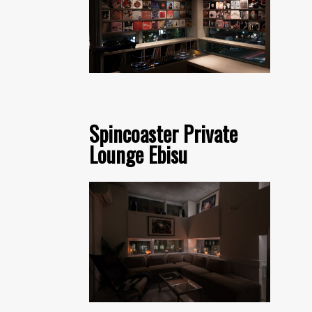
Spincoaster Private
Lounge Ebisu