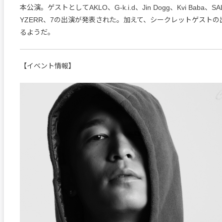
本公演。ゲストとしてAKLO、G-k.i.d、Jin Dogg、Kvi Baba、S
YZERR、7の出演が発表された。加えて、シークレットゲスト
るようだ。
【イベント情報】