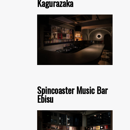
Kagurazaka
Spincoaster Music Bar
Ebisu