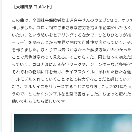
【大和田慧 コメント】
この曲は、全国社会保険労務士連合会さんのウェブCMに、オファ
作しました。コロナ禍でさまざまな苦労を抱える企業やはたら
いたい、という想いをヒアリングするなかで、ひとりひとりが
ーリー）を語ることから視界が開けて可能性が広がっていく、そん
を作りました。ひとりでは気づかなかった解決方法がみつかっ
ことで景色は変わって見える。そこからまた、同じ悩みを抱え
っていく。コロナ渦による在宅ワークや、ジェンダーなど多様化
それぞれの物語に耳を傾け、ライフスタイルにあわせた新たな
ールモデルを作っていくことはとても大切なことだと感じてい
だき、フルサイズをリリースすることになりました。2021年も大
うので、とにかくシンプルな言葉で書きました。ちょっと疲れ
聴いてもらえたら嬉しいです。