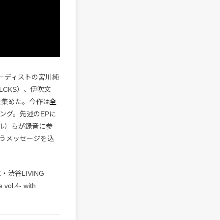
ーディストの宮川純
LCKS）、伊吹文
を集めた。今作は
全
ング。先述のEPに
ル）らが録音に参
うメッセージを込
渋谷LIVING
l.4- with