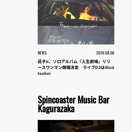
NEWS
2026.08.06
荘子it、ソロアルバム『人生劇場』リリ
ースワンマン開催決定 ライブDJはillicit
tsuboi
Spincoaster Music Bar
Kagurazaka