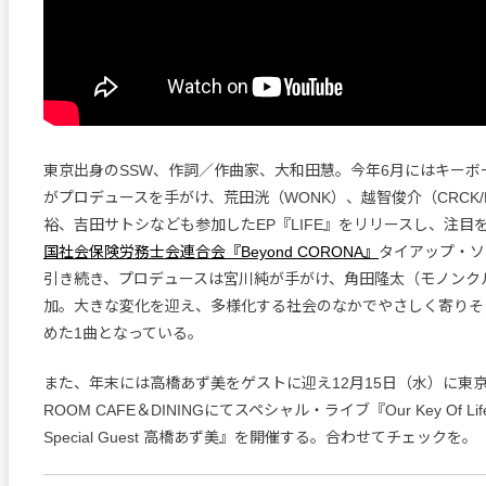
東京出身のSSW、作詞／作曲家、大和田慧。今年6月にはキーボ
がプロデュースを手がけ、荒田洸（WONK）、越智俊介（CRCK/
裕、吉田サトシなども参加したEP『LIFE』をリリースし、注目
国社会保険労務士会連合会『Beyond CORONA』
タイアップ・ソ
引き続き、プロデュースは宮川純が手がけ、角田隆太（モノンク
加。大きな変化を迎え、多様化する社会のなかでやさしく寄りそ
めた1曲となっている。
また、年末には高橋あず美をゲストに迎え12月15日（水）に東京・
ROOM CAFE＆DININGにてスペシャル・ライブ『Our Key Of Life vo
Special Guest 高橋あず美』を開催する。合わせてチェックを。