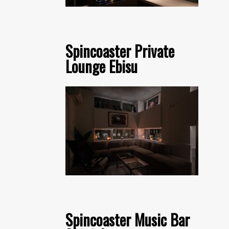
Spincoaster Private
Lounge Ebisu
Spincoaster Music Bar