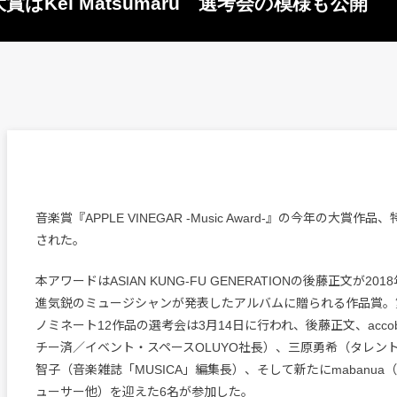
大賞はKei Matsumaru 選考会の模様も公開
音楽賞『APPLE VINEGAR -Music Award-』の今年の大賞作
された。
本アワードはASIAN KUNG-FU GENERATIONの後藤正文が2
進気鋭のミュージシャンが発表したアルバムに贈られる作品賞。
ノミネート12作品の選考会は3月14日に行われ、後藤正文、acco
チー済／イベント・スペースOLUYO社長）、三原勇希（タレント）、
智子（音楽雑誌「MUSICA」編集長）、そして新たにmabanu
ューサー他）を迎えた6名が参加した。