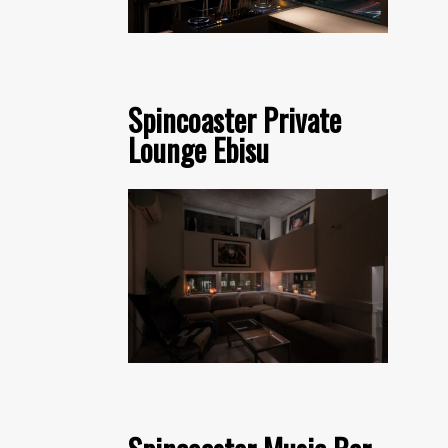
Spincoaster Private
Lounge Ebisu