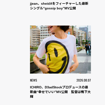
jjean、sheidAをフィーチャーした最新
シングル“gossip boy”MV公開
NEWS
2026.08.07
ICHIRO、D3adStockプロデュースの最
新曲“幸せでいい”MV公開 監督は鴨下大
輝