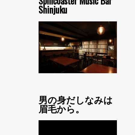
Spincoaster Music Bar
Shinjuku
男の身だしなみは
眉毛から。