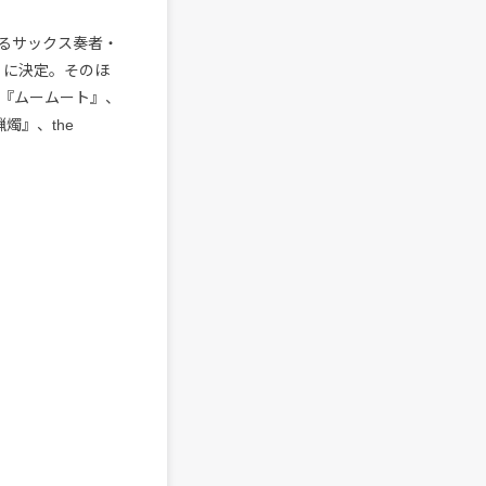
するサックス奏者・
cted』に決定。そのほ
まね『ムームート』、
憬蝋燭』、the