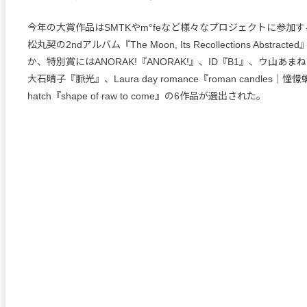
今年の大賞作品はSMTKやm°feなど様々なプロジェクトに参加
松丸契の2ndアルバム『The Moon, Its Recollections Abstra
か、特別賞にはANORAK!『ANORAK!』、ID『B1』、ウ山あ
大石晴子『脈光』、Laura day romance『roman candles｜憧
hatch『shape of raw to come』の6作品が選出された。