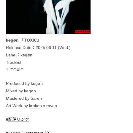
kegøn 『TOXIC』
Release Date：2025.06.11 (Wed.)
Label：kegøn
Tracklist
1. TOXIC
Produced by kegøn
Mixed by kegøn
Mastered by Saren
Art Work by kraken x raven
■
配信リンク