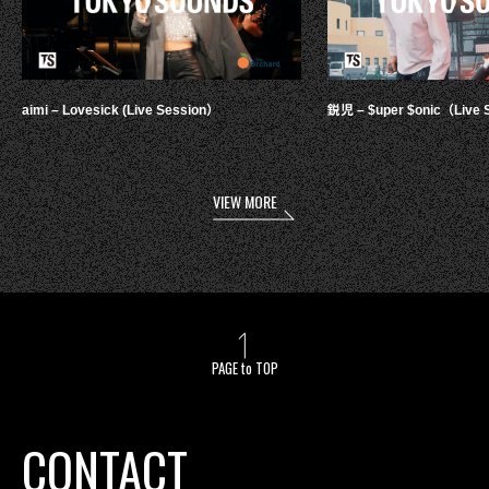
aimi – Lovesick (Live Session）
鋭児 – $uper $onic（Live 
VIEW MORE
PAGE to TOP
CONTACT