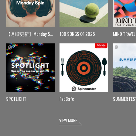
【月曜更新】Monday Spin
100 SONGS OF 2025
MIND TRAVEL
SPOTLIGHT
FabCafe
SUMMER FES
VIEW MORE