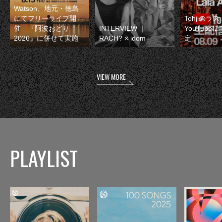
Watson、地元・徳島
にてフリーライブ開
Tohjiのラ
催 『阿波おどり
INTERVIEW ｜
YouTube
2026』に併せて実施
RACH? × idom
定
VIEW MORE
PLAYLIST