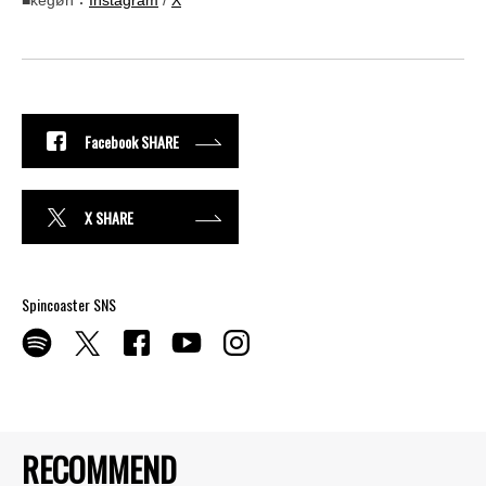
■kegøn：
Instagram
/
X
Facebook SHARE
X SHARE
Spincoaster SNS
RECOMMEND