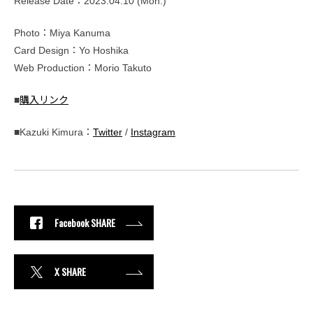
Release Date：2023.04.10 (Mon.)
Photo：Miya Kanuma
Card Design：Yo Hoshika
Web Production：Morio Takuto
■
購入リンク
■Kazuki Kimura：
Twitter
/
Instagram
Facebook SHARE
X SHARE