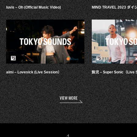
luvis – Oh (Official Music Video)
MIND TRAVEL 2023 
aimi – Lovesick (Live Session）
鋭児 – $uper $onic（Live 
VIEW MORE