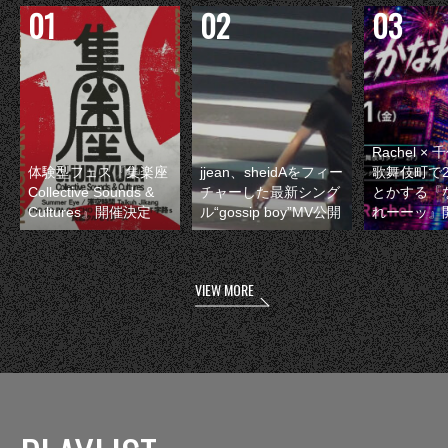
Rachel 
体験型フェス『集楽座
jjean、sheidAをフィー
歌舞伎町で
Collective Sounds &
チャーした最新シング
とかする『
Cultures』開催決定
ル“gossip boy”MV公開
れーーッ』
VIEW MORE