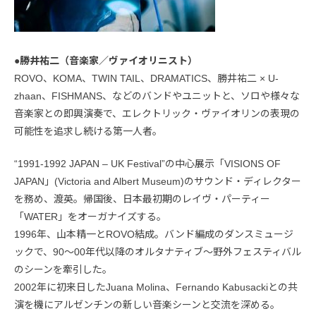
●勝井祐二（音楽家／ヴァイオリニスト）
ROVO、KOMA、TWIN TAIL、DRAMATICS、勝井祐二 × U-
zhaan、FISHMANS、などのバンドやユニットと、ソロや様々な
音楽家との即興演奏で、エレクトリック・ヴァイオリンの表現の
可能性を追求し続ける第一人者。
“1991-1992 JAPAN – UK Festival”の中心展示「VISIONS OF
JAPAN」(Victoria and Albert Museum)のサウンド・ディレクター
を務め、渡英。帰国後、日本最初期のレイヴ・パーティー
「WATER」をオーガナイズする。
1996年、山本精一とROVO結成。バンド編成のダンスミュージ
ックで、90～00年代以降のオルタナティブ～野外フェスティバル
のシーンを牽引した。
2002年に初来日したJuana Molina、Fernando Kabusackiとの共
演を機にアルゼンチンの新しい音楽シーンと交流を深める。