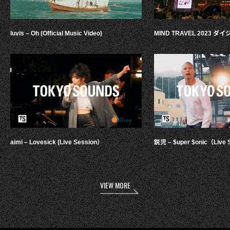
luvis – Oh (Official Music Video)
MIND TRAVEL 2023 
aimi – Lovesick (Live Session）
鋭児 – $uper $onic（Live 
VIEW MORE