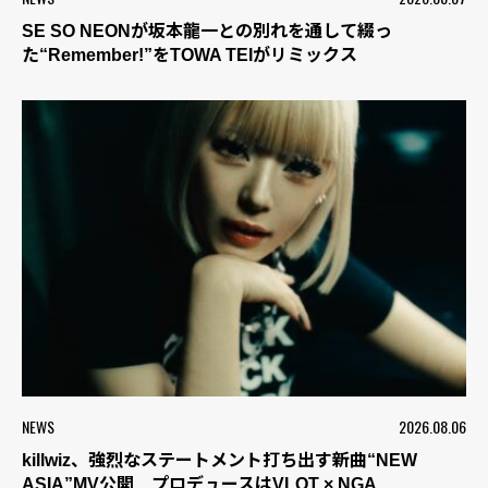
SE SO NEONが坂本龍一との別れを通して綴っ
た“Remember!”をTOWA TEIがリミックス
NEWS
2026.08.06
killwiz、強烈なステートメント打ち出す新曲“NEW
ASIA”MV公開 プロデュースはVLOT × NGA