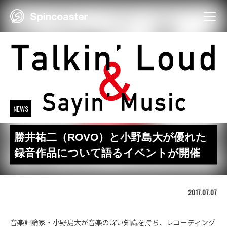
Skip
to
content
NEWS
勝井祐二（ROVO）と小野島大が優れた
録音作品について語るイベントが開催
2017.07.07
音楽評論家・小野島大が音楽の深い知識を持ち、レコーディング