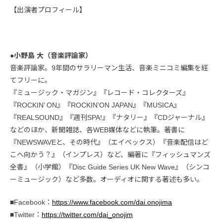
【出演者プロフィール】
●小野島 大（音楽評論家）
音楽評論家。9年間のサラリーマン生活、音楽ミニコミ編集を経
てフリーに。
『ミュージック・マガジン』『レコード・コレクターズ』
『ROCKIN’ ON』『ROCKIN’ON JAPAN』『MUSICA』
『REALSOUND』『週刊SPA!』『ナタリー』『CDジャーナル』
などのほか、新聞雑誌、各WEB媒体などに執筆。著書に
『NEWSWAVEと、その時代』（エイベックス）『音楽配信はど
こへ向かう？』（インプレス）など、編著に『フィッシュマンズ
全書』（小学館）『Disc Guide Series UK New Wave』（シンコ
ーミュージック）など多数。オーディオに関する著述も多い。
■Facebook：
https://www.facebook.com/dai.onojima
■Twitter：
https://twitter.com/dai_onojim