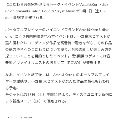
にこだわる音楽家を迎えるトーク・イベント”Astell&Kern×disk
union presents Talkin’ Loud & Sayin’ Music”が8月5日（土）に
dues新宿で開催される。
ポータブルプレイヤーのハイエンドブランドAstell&Kernとdisk
unionにより共同開催される本イベントは、小野島大とゲストが
選ぶ優れたレコーディング作品を高音質で聴きながら、その作品
の魅力や音へのこだわりについて語り、音楽の新しい楽しみ方を
探っていくことを目的としたイベント。第5回目のゲストには音
楽家／ヴァイオリニストの勝井祐二（ROVO）が登場する。
なお、イベント終了後には「Astell&Kern」のポータブルプレイ
ヤーの試聴や、小野島 大とゲストが選んだ作品の販売も行われ
る予定。
チケットは7月8日（土）午前11時より、ディスクユニオン新宿ロ
ック新品ストア（1F）で販売される。