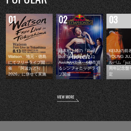
日本初上陸の『Red
KEIJUの
Watson、地元・徳島
Bull Symphonic』に
YOUNG JU
にてフリーライブ開
Awichが出演 4都市巡
ルバム『juzz
催 『阿波おどり
るシンフォニックライ
周年記念盤
2026』に併せて実施
ブ開催
定
VIEW MORE