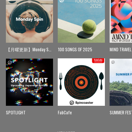
【月曜更新】Monday Spin
100 SONGS OF 2025
MIND TRAVEL
SPOTLIGHT
FabCafe
SUMMER FES