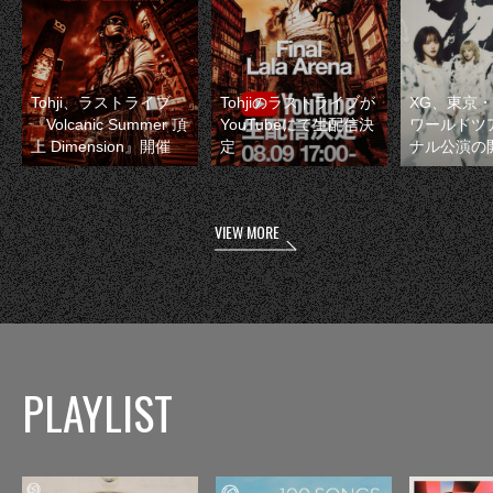
Tohji、ラストライブ
Tohjiのラストライブが
XG、東京
『Volcanic Summer 頂
YouTubeにて生配信決
ワールドツ
上 Dimension』開催
定
ナル公演の
VIEW MORE
PLAYLIST