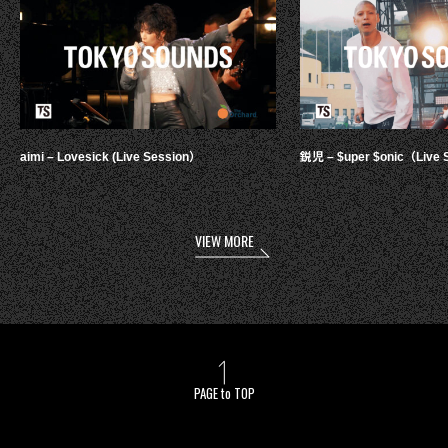
aimi – Lovesick (Live Session）
鋭児 – $uper $onic（Live 
VIEW MORE
PAGE to TOP