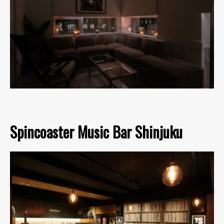
Spincoaster Music Bar Shinjuku