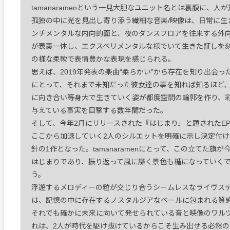
tamanaramenという一見大胆なユニット名とは裏腹に、人が
孤独の中に光を見出し寄り添う繊細な音楽/映像は、日常に生
ンチメンタルな内向的面と、夜のダンスフロアを往来する外
が表裏一体し、エクスペリメンタルな様でいて生きた証しを
の様な柔軟で表情豊かな表現を感じられる。
思えば、2019年発表の楽曲“柔らかい”から存在を知り出会っ
にとって、それまで未知だった彼女達の事を知れば知るほど
に向き合い等身大で生きていく姿が都度空間の輪郭を作り、
与えている事実を目撃する数年間だった。
そして、今年2月にリリースされた『はじまり』と題されたE
ここから加速していく2人のシルエットを明確に示し決定付け
針の1作となった。tamanaramenにとって、この立てた旗が
はじまりであり、振り返って風に靡く景色も楯になっていく
う。
浮遊するメロディーの粒が交じり合うシームレスなライヴス
は、記憶の中に存在するノスタルジアなベールに包まれる質
それでも確かに未来に向いて発せられている音と映像のワル
れは、2人が時代を駆け抜けているからこそ生み出せる必然の