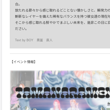
合。
放たれる節々から感じ取れるどことない懐かしさと、瞬発力
斬新なレイヤーを備えた稀有なバランスを持つ彼女達の現在
そこから感じ取れる鮮やかでまぶしい未来を、是非この日に
ださい。
Text by BOY 奧冨 直人
【イベント情報】