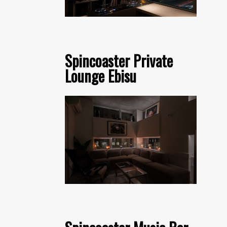
Spincoaster Private
Lounge Ebisu