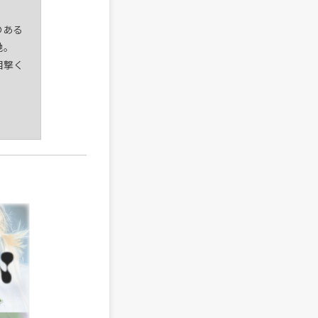
のある
地。
目撃く