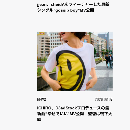
jjean、sheidAをフィーチャーした最新
シングル“gossip boy”MV公開
NEWS
2026.08.07
ICHIRO、D3adStockプロデュースの最
新曲“幸せでいい”MV公開 監督は鴨下大
輝