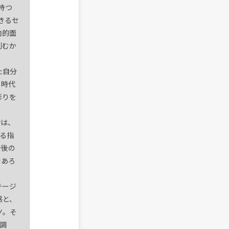
持つ
きるセ
向的面
刻むか
た自分
、時代
彩りを
Pは、
る指
今後の
であろ
テージ
感と、
ツ。そ
調