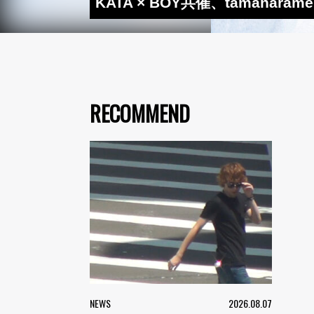
KATA × BOY共催、tamana
RECOMMEND
NEWS
2026.08.07