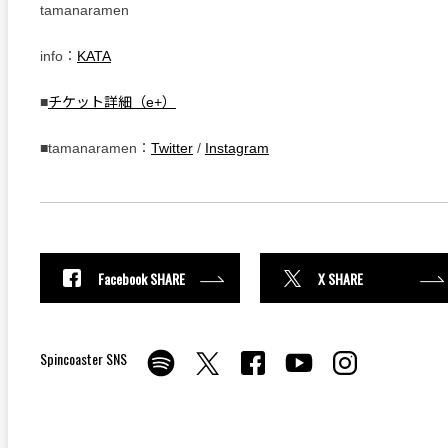
tamanaramen
info：
KATA
■
チケット詳細（e+）
■tamanaramen：
Twitter
/
Instagram
Facebook SHARE
X SHARE
Spincoaster SNS