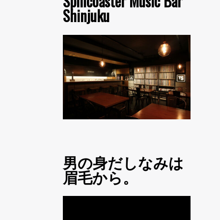
Spincoaster Music Bar
Shinjuku
男の身だしなみは
眉毛から。