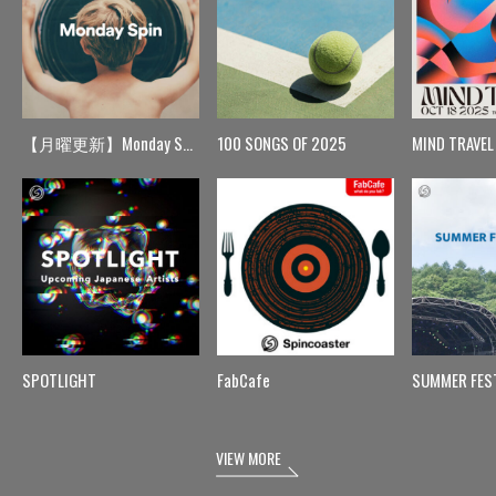
【月曜更新】Monday Spin
100 SONGS OF 2025
MIND TRAVEL
SPOTLIGHT
FabCafe
SUMMER FES
VIEW MORE