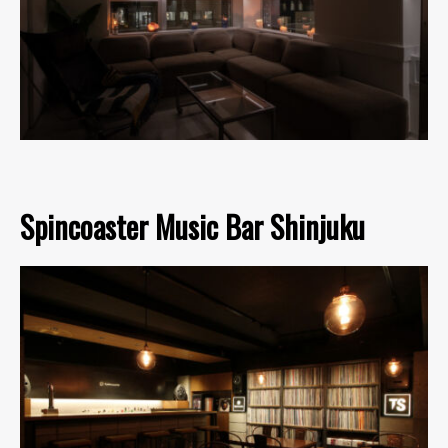
Spincoaster Music Bar Shinjuku