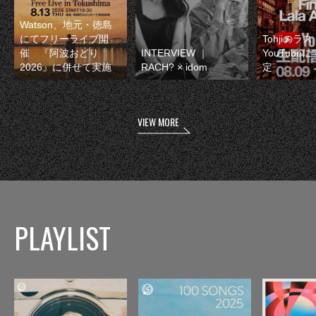
Watson、地元・徳島
にてフリーライブ開
Tohjiのラ
催 『阿波おどり
INTERVIEW ｜
YouTube
2026』に併せて実施
RACH? × idom
定
VIEW MORE
PLAYLIST