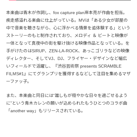
本楽曲は青木が作詞し、fox capture plan岸本亮が作曲を担当。
疾走感溢れる楽曲に仕上がっている。MVは「ある少女が部屋の
中で音楽を聴きながら、心に浮かべる情景を追体験する」という
ストーリーのもと制作されており、メロディ ＆ ビートと映像が
一体となって真夜中の街を駆け抜ける映像作品となっている。を
手がけたのはSIRUP、ZEN-LA-ROCK、あっこゴリラなどの映像
ディレクター、そしてVJ、DJ、フライヤー・デザインなど幅広
いフィールドで活躍し、『渋谷芸術祭 presents SCRAMBLE
FILMS#1』にてグランプリを獲得するなどして注目を集めるマザ
ーファッ子。
また、本楽曲と同日には“誰しもが穏やかな日々を過ごせるよう
に”という青木カレンの願いが込められたもうひとつのコラボ曲
「another way」もリリースされている。