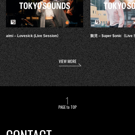
aimi – Lovesick (Live Session）
鋭児 – $uper $onic（Live 
VIEW MORE
PAGE to TOP