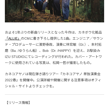
およそ1年ぶりの新曲リリースとなった今作は、カネボウ化粧品
「ALLIE」
のCMに書き下ろし提供した1曲。エンジニア／サウン
ド・プロデューサーに濱野泰政、演奏に林宏敏（Gt.）、本村拓
磨（Ba. /ゆうらん船）、Bob（Dr. /HAPPY）を迎え、お馴染み
IZU STUDIOにてレコーディングが行われた。カバー・アートワ
ークに使用されている写真は、松岡一哲が撮影したもの。
カネコアヤノは現在弾き語りツアー『カネコアヤノ 単独演奏会
2022春』を開催中。公演詳細や開催に関する注意事項はオフィ
シャル・サイトよりチェックを。
【リリース情報】