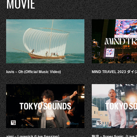
MOVIE
luvis – Oh (Official Music Video)
MIND TRAVEL 2023 
aimi – Lovesick (Live Session）
鋭児 – $uper $onic（Live 