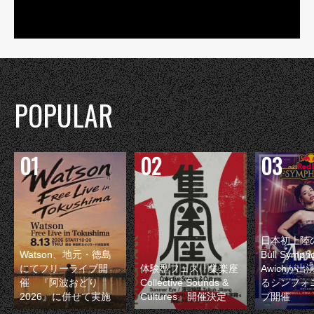
POPULAR
日本初上陸の
Watson、地元・徳島
Bull Symp
にてフリーライブ開
体験型フェス『集楽座
Awichが
催 『阿波おどり
Collective Sounds &
るシンフォ
2026』に併せて実施
Cultures』開催決定
ブ開催