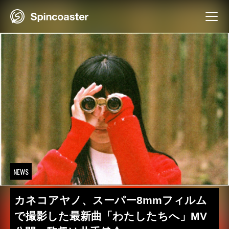
Skip
to
content
NEWS
カネコアヤノ、スーパー8mmフィルム
で撮影した最新曲「わたしたちへ」MV