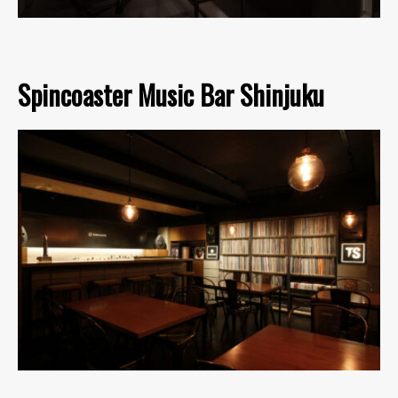
Spincoaster Music Bar Shinjuku