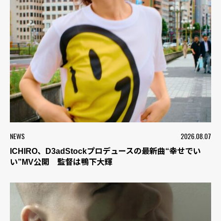
NEWS
2026.08.07
ICHIRO、D3adStockプロデュースの最新曲“幸せでい
い”MV公開 監督は鴨下大輝