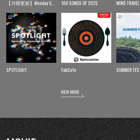
【月曜更新】Monday Spin
100 SONGS OF 2025
MIND TRAVEL
SPOTLIGHT
FabCafe
SUMMER FES
VIEW MORE