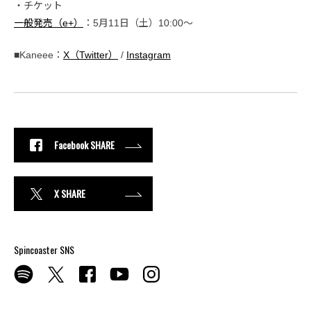
・チケット
一般発売（e+）
：5月11日（土）10:00〜
■Kaneee：
X（Twitter）
/
Instagram
Facebook SHARE
X SHARE
Spincoaster SNS