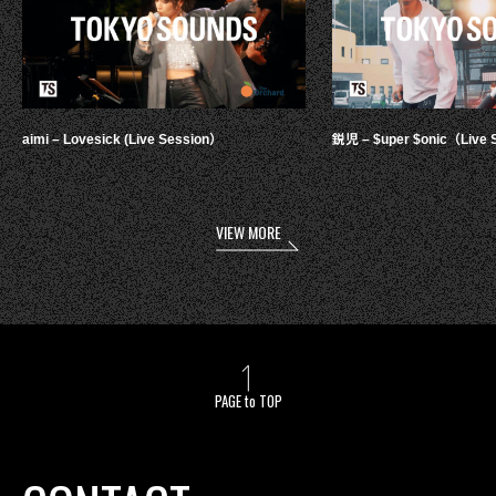
aimi – Lovesick (Live Session）
鋭児 – $uper $onic（Live 
VIEW MORE
PAGE to TOP