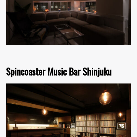
Spincoaster Music Bar Shinjuku