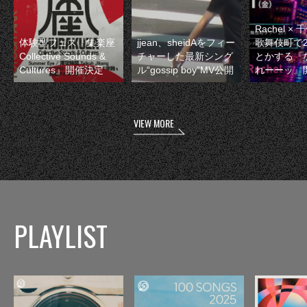
Rachel 
体験型フェス『集楽座
jjean、sheidAをフィー
歌舞伎町で
Collective Sounds &
チャーした最新シング
とかする『
Cultures』開催決定
ル“gossip boy”MV公開
れーーッ』
VIEW MORE
PLAYLIST