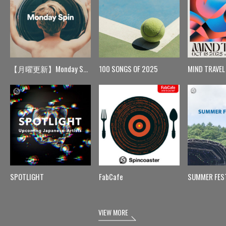
【月曜更新】Monday Spin
100 SONGS OF 2025
MIND TRAVEL
SPOTLIGHT
FabCafe
SUMMER FES
VIEW MORE