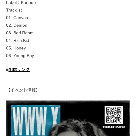
Label：Kaneee
Tracklist：
01. Canvas
02. Demon
03. Bed Room
04. Rich Kid
05. Honey
06. Young Boy
■
配信リンク
【イベント情報】