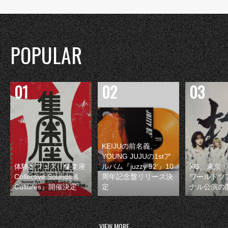
POPULAR
KEIJUの前名義、
YOUNG JUJUの1stア
体験型フェス『集楽座
ルバム『juzzy 92’』10
XG、東京
Collective Sounds &
周年記念盤リリース決
ワールドツ
Cultures』開催決定
定
ナル公演の
VIEW MORE