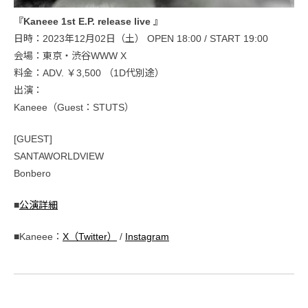
『Kaneee 1st E.P. release live 』
日時：2023年12月02日（土） OPEN 18:00 / START 19:00
会場：東京・渋谷WWW X
料金：ADV. ￥3,500 （1D代別途）
出演：
Kaneee（Guest：STUTS）
[GUEST]
SANTAWORLDVIEW
Bonbero
■
公演詳細
■Kaneee：
X（Twitter）
/
Instagram