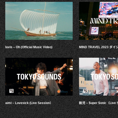
luvis – Oh (Official Music Video)
MIND TRAVEL 2023 
aimi – Lovesick (Live Session）
鋭児 – $uper $onic（Live 