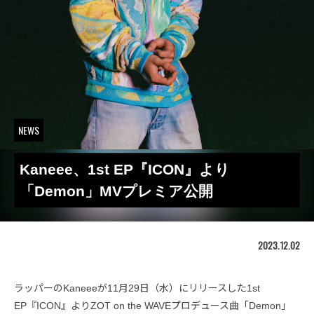
NEWS
Kaneee、1st EP『ICON』より
「Demon」MVプレミア公開
2023.12.02
ラッパーのKaneeeが11月29日（水）にリリースした1st
EP『ICON』よりZOT on the WAVEプロデュース曲「Demon」