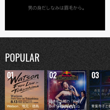
POPULAR
日本初上陸の『Red
Watson、地元・徳島
Bull Symphonic』に
青葉市子と