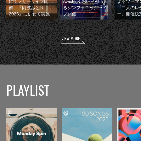
にてフリーライブ開
Awichが出演 4都市巡
よるツーマ
催 『阿波おどり
るシンフォニックライ
『二人のレ
2026』に併せて実施
ブ開催
ー』開催決
VIEW MORE
PLAYLIST