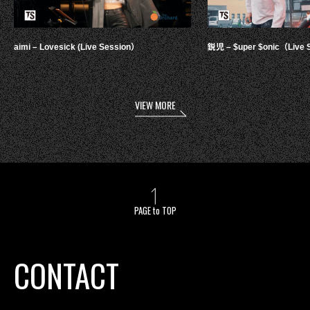
aimi – Lovesick (Live Session）
鋭児 – $uper $onic（Live 
VIEW MORE
PAGE to TOP
CONTACT