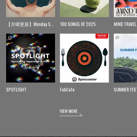
【月曜更新】Monday Spin
100 SONGS OF 2025
MIND TRAVEL
SPOTLIGHT
FabCafe
SUMMER FES
VIEW MORE