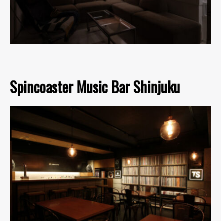
Spincoaster Music Bar Shinjuku