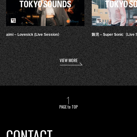
aimi – Lovesick (Live Session）
鋭児 – $uper $onic（Live 
VIEW MORE
PAGE to TOP
CONTACT