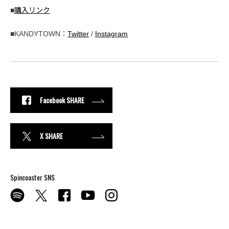
■
購入リンク
■KANDYTOWN：
Twitter
/
Instagram
Facebook SHARE
X SHARE
Spincoaster SNS