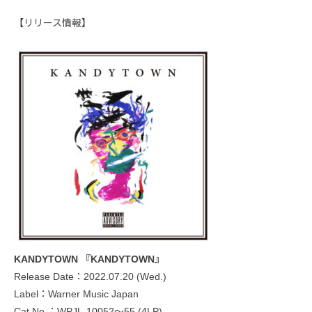
【リリース情報】
KANDYTOWN 『KANDYTOWN』
Release Date：2022.07.20 (Wed.)
Label：Warner Music Japan
Cat.No.：WPJL-10052～55 (4LP)