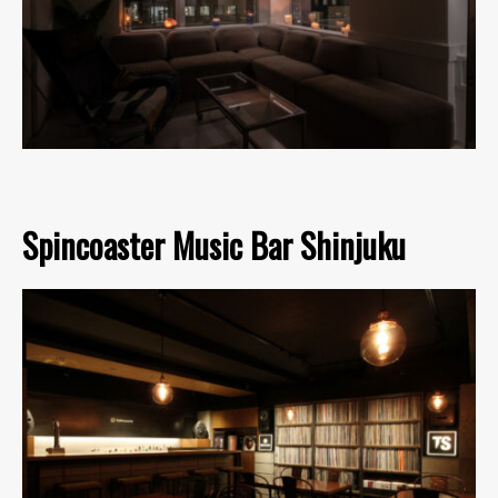
Spincoaster Music Bar Shinjuku