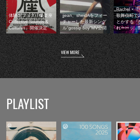
Rachel 
体験型フェス『集楽座
jjean、sheidAをフィー
歌舞伎町で
Collective Sounds &
チャーした最新シング
とかする『
Cultures』開催決定
ル“gossip boy”MV公開
れーーッ』
VIEW MORE
PLAYLIST