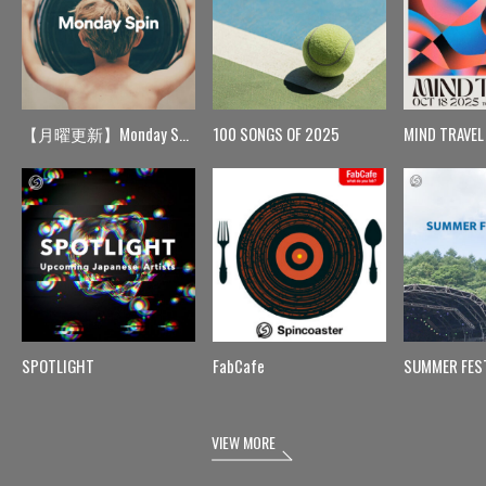
【月曜更新】Monday Spin
100 SONGS OF 2025
MIND TRAVEL
SPOTLIGHT
FabCafe
SUMMER FES
VIEW MORE