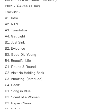
Price：￥4,800 (+ Tax)
Tracklist：
A1. Intro
A2. RTN
A3. Twentyfive
A4. Get Light
B1. Just Sink
B2. Evidence
B3. Good Die Young
B4. Beautiful Life
C1. Round & Round
C2. Ain't No Holding Back
C3. Amazing（Interlude）
C4. Feelz
D1. Song in Blue
D2. Scent of a Woman
D3. Paper Chase