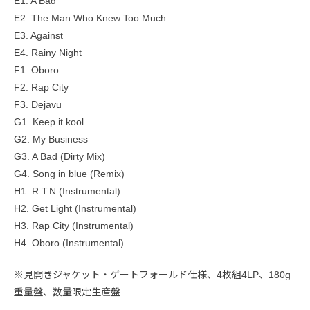
E1. A Bad
E2. The Man Who Knew Too Much
E3. Against
E4. Rainy Night
F1. Oboro
F2. Rap City
F3. Dejavu
G1. Keep it kool
G2. My Business
G3. A Bad (Dirty Mix)
G4. Song in blue (Remix)
H1. R.T.N (Instrumental)
H2. Get Light (Instrumental)
H3. Rap City (Instrumental)
H4. Oboro (Instrumental)
※見開きジャケット・ゲートフォールド仕様、4枚組4LP、180g
重量盤、数量限定生産盤