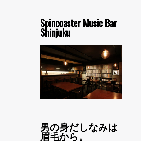
Spincoaster Music Bar
Shinjuku
男の身だしなみは
眉毛から。