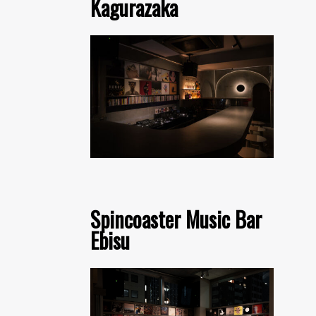
Kagurazaka
Spincoaster Music Bar
Ebisu