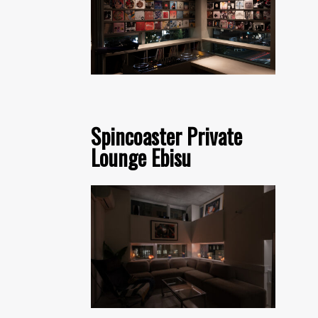
Spincoaster Private
Lounge Ebisu