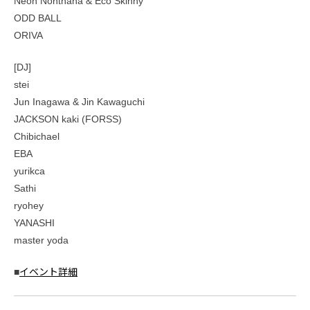
Neon Nonthana & Eco Skinny
ODD BALL
ORIVA
[DJ]
stei
Jun Inagawa & Jin Kawaguchi
JACKSON kaki (FORSS)
Chibichael
EBA
yurikca
Sathi
ryohey
YANASHI
master yoda
■
イベント詳細