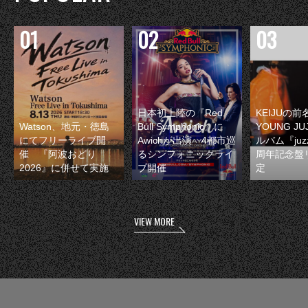
日本初上陸の『Red
KEIJUの
Watson、地元・徳島
Bull Symphonic』に
YOUNG JU
にてフリーライブ開
Awichが出演 4都市巡
ルバム『juzz
催 『阿波おどり
るシンフォニックライ
周年記念盤
2026』に併せて実施
ブ開催
定
VIEW MORE