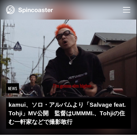
Skip
to
content
NEWS
kamui、ソロ・アルバムより「Salvage feat.
Tohji」MV公開 監督はUMMMI.、Tohjiの住
む一軒家などで撮影敢行