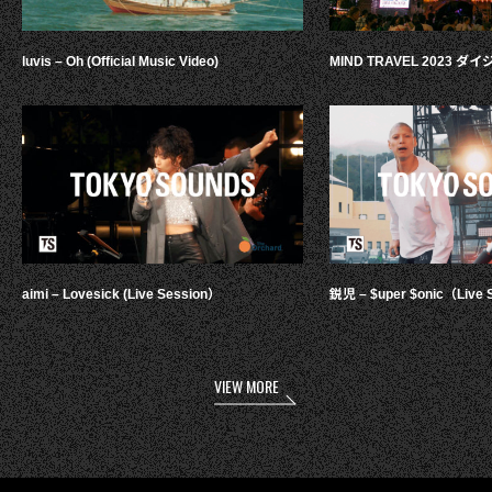
luvis – Oh (Official Music Video)
MIND TRAVEL 2023 
aimi – Lovesick (Live Session）
鋭児 – $uper $onic（Live 
VIEW MORE