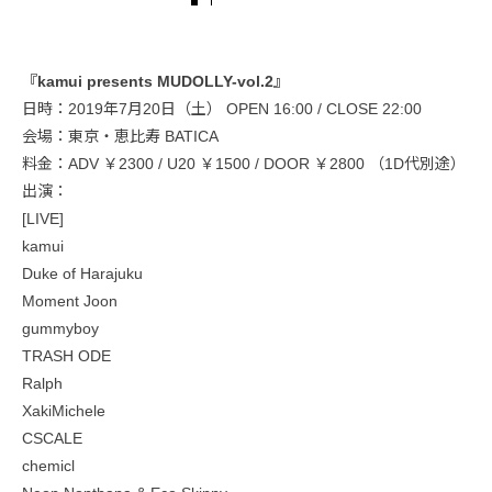
『kamui presents MUDOLLY-vol.2』
日時：2019年7月20日（土） OPEN 16:00 / CLOSE 22:00
会場：東京・恵比寿 BATICA
料金：ADV ￥2300 / U20 ￥1500 / DOOR ￥2800 （1D代別途）
出演：
[LIVE]
kamui
Duke of Harajuku
Moment Joon
gummyboy
TRASH ODE
Ralph
XakiMichele
CSCALE
chemicl