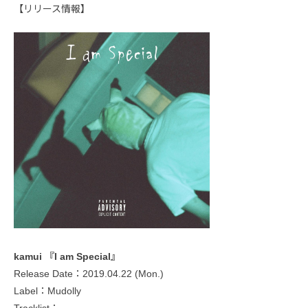
【リリース情報】
kamui 『I am Special』
Release Date：2019.04.22 (Mon.)
Label：Mudolly
Tracklist：