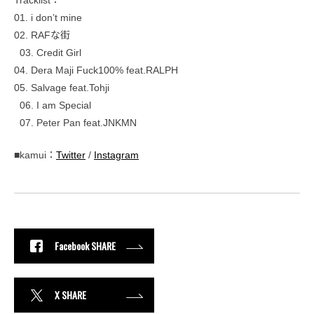
01. i don’t mine
02. RAFな街
03. Credit Girl
04. Dera Maji Fuck100% feat.RALPH
05. Salvage feat.Tohji
06. I am Special
07. Peter Pan feat.JNKMN
■kamui：
Twitter
/
Instagram
Facebook SHARE
X SHARE