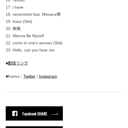
16. Tetsuo
17. i have
18. nevermind feat. Menace無
19. Kaze (Skit)
20. 疾風
21. Wanna Be Myself
22. come to one’s senses (Skit)
23. Hello, can you hear me
■
配信リンク
■Kamui：
Twitter
/
Instagram
Facebook SHARE