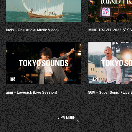
luvis – Oh (Official Music Video)
MIND TRAVEL 2023 
aimi – Lovesick (Live Session）
鋭児 – $uper $onic（Live 
VIEW MORE