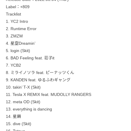
Label：+809
Tracklist
1. YC2 Intro
2. Runtime Error
3. ZMZM
4. 星空Dreamin’
5. login (Skit)
6. BAD Feeling feat. 荘子it
7. YCB2
8. ミライノソラ feat. ピーナッツくん
9. KANDEN feat. ゆるふわギャング
10. takin’ T-X (Skit)
11. Tesla X REMIX feat. MUDOLLY RANGERS
12. meta OD (Skit)
13. everything is dancing
14. 星屑
15. dive (Skit)