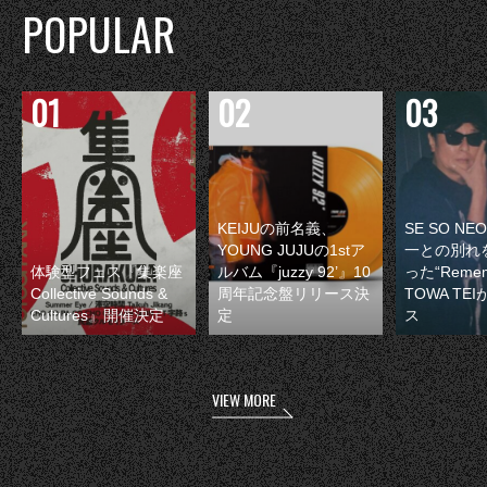
POPULAR
KEIJUの前名義、
SE SO N
YOUNG JUJUの1stア
一との別れ
体験型フェス『集楽座
ルバム『juzzy 92’』10
った“Remem
Collective Sounds &
周年記念盤リリース決
TOWA TE
Cultures』開催決定
定
ス
VIEW MORE