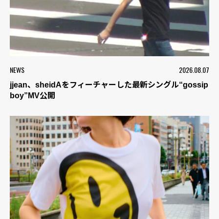
NEWS
2026.08.07
jjean、sheidAをフィーチャーした最新シングル“gossip
boy”MV公開