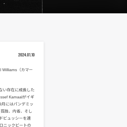
2024.01.10
lliams（カマー
せない存在に成長した
ssef Kamaalがイギ
9月にはパンデミッ
表。孤独、内省、そし
ドビュッシーを連
ロニックビートの