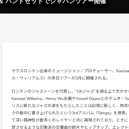
 ソロ ＆ バンドセットでジャパンツアー開催
サウスロンドン出身のミュージシャン／プロデューサー、Kamaal Wi
ル・ウィリアムス）の来日ツアーが3月に開催される。
ロンドンのジャズシーンを代表し、“UKジャズ”を語る上で欠か
Kamaal Williams。Henry Wu名義やYussef Dayesとのデュオ・Yu
リスに新たなジャズの波をもたらしたことは記憶に新しく、昨年
クの最中に書き上げられたという3rdアルバム『Stings』を発
て深い精神性が数多くのレイヤーと共に再現されており、ときに
想させるような印象派の交響曲の断片やヒップホップ、エレクト