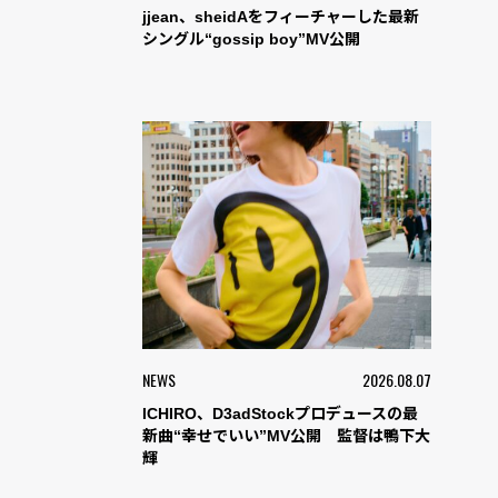
jjean、sheidAをフィーチャーした最新
シングル“gossip boy”MV公開
NEWS
2026.08.07
ICHIRO、D3adStockプロデュースの最
新曲“幸せでいい”MV公開 監督は鴨下大
輝