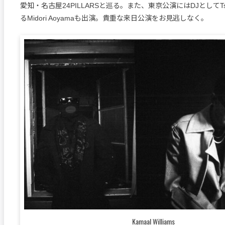
愛知・名古屋24PILLARSと巡る。また、東京公演にはDJとしてTsu
るMidori Aoyamaも出演。貴重な来日公演をお見逃しなく。
Kamaal Williams