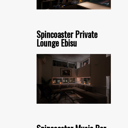
Spincoaster Private
Lounge Ebisu