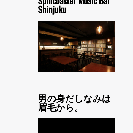
Spincoaster Music Bar
Shinjuku
男の身だしなみは
眉毛から。