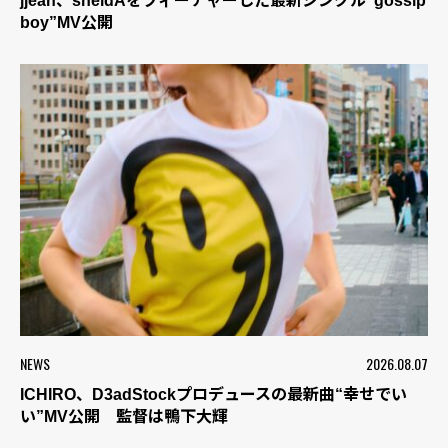
jjean、sheidAをフィーチャーした最新シングル“gossip
boy”MV公開
NEWS
2026.08.07
ICHIRO、D3adStockプロデュースの最新曲“幸せでい
い”MV公開 監督は鴨下大輝