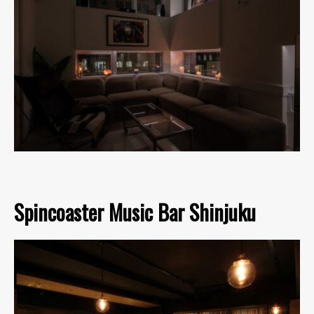
Spincoaster Music Bar Shinjuku