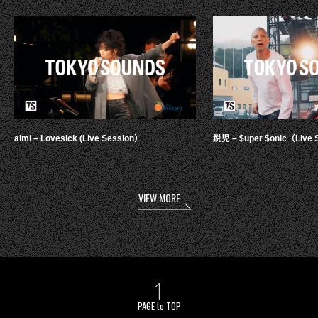
aimi – Lovesick (Live Session）
鋭児 – $uper $onic（Live 
VIEW MORE
PAGE to TOP