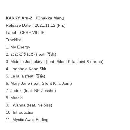
KAKKY, Aru-2 『Chakka Man』
Release Date：2021.11.12 (Fri.)
Label：CERF VILLIE
Tracklist：
1. My Energy
2. ああどうにか (feat. 写楽)
3. Midnite Joshokiryu (feat. Silent Killa Joint & dhrma)
4. Loophole Kobe Skit
5. La la la (feat. 写楽)
6. Mary Jane (feat. Silent Killa Joint)
7. Jodeki (feat. NF Zessho)
8. Muteki
9. I Wanna (feat. Neibiss)
10. Introduction
11. Mystic Awaji Ending