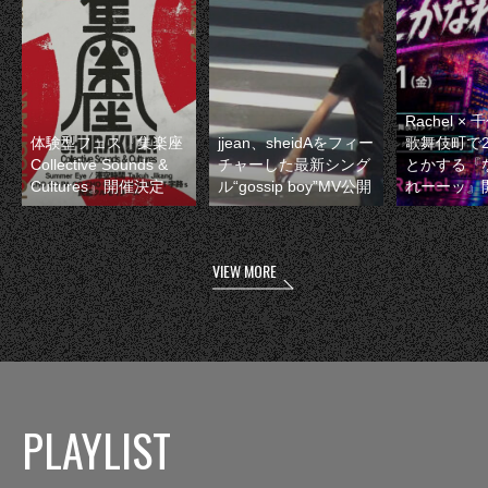
Rachel 
体験型フェス『集楽座
jjean、sheidAをフィー
歌舞伎町で
Collective Sounds &
チャーした最新シング
とかする『
Cultures』開催決定
ル“gossip boy”MV公開
れーーッ』
VIEW MORE
PLAYLIST