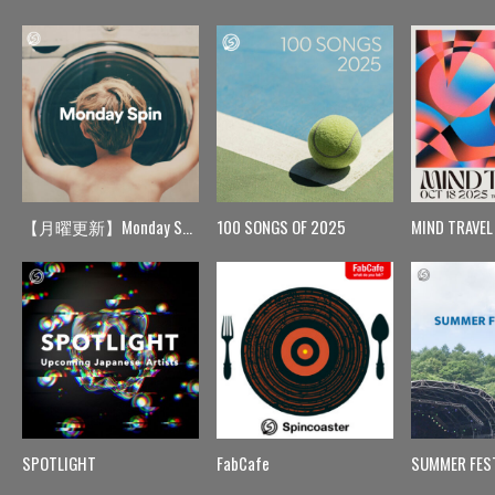
【月曜更新】Monday Spin
100 SONGS OF 2025
MIND TRAVEL
SPOTLIGHT
FabCafe
SUMMER FES