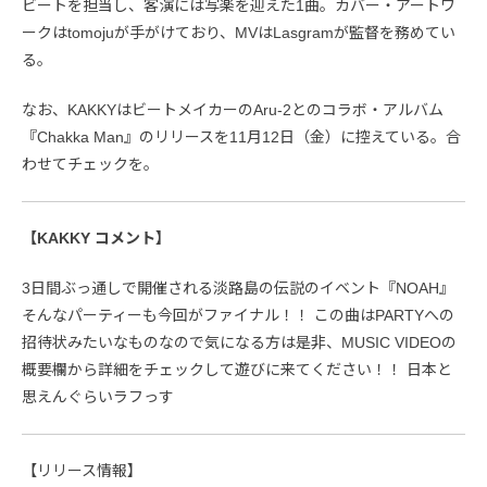
ビートを担当し、客演には写楽を迎えた1曲。カバー・アートワ
ークはtomojuが手がけており、MVはLasgramが監督を務めてい
る。
なお、KAKKYはビートメイカーのAru-2とのコラボ・アルバム
『Chakka Man』のリリースを11月12日（金）に控えている。合
わせてチェックを。
【KAKKY コメント】
3日間ぶっ通しで開催される淡路島の伝説のイベント『NOAH』
そんなパーティーも今回がファイナル！！ この曲はPARTYへの
招待状みたいなものなので気になる方は是非、MUSIC VIDEOの
概要欄から詳細をチェックして遊びに来てください！！ 日本と
思えんぐらいラフっす
【リリース情報】