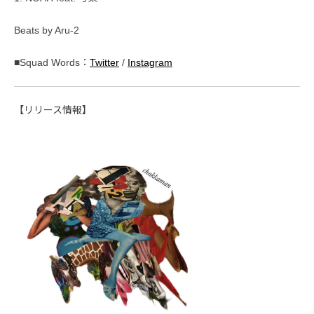
Beats by Aru-2
■Squad Words：
Twitter
/
Instagram
【リリース情報】