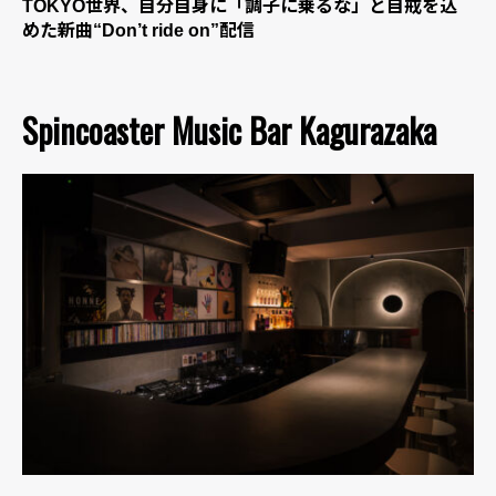
TOKYO世界、自分自身に「調子に乗るな」と自戒を込
めた新曲“Don’t ride on”配信
Spincoaster Music Bar Kagurazaka