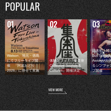
POPULAR
日本初上陸の
Watson、地元・徳島
Bull Symp
にてフリーライブ開
体験型フェス『集楽座
Awichが
催 『阿波おどり
Collective Sounds &
るシンフォ
2026』に併せて実施
Cultures』開催決定
ブ開催
VIEW MORE