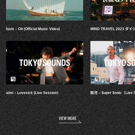
luvis – Oh (Official Music Video)
MIND TRAVEL 2023 
aimi – Lovesick (Live Session）
鋭児 – $uper $onic（Live 
VIEW MORE