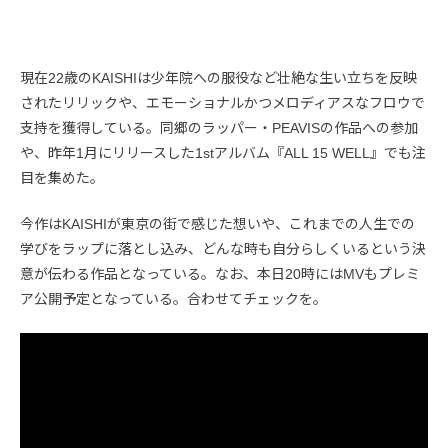
現在22歳のKAISHIは少年院への服役など壮絶な生い立ちを反映
されたリリックや、エモーショナルかつメロディアスなフロウで
支持を獲得している。同郷のラッパー・PEAVISの作品への参加
や、昨年1月にリリースした1stアルバム『ALL 15 WELL』でも注
目を集めた。
今作はKAISHIが東京の街で感じた想いや、これまでの人生での
学びをラップに落とし込み、どんな時も自分らしくいるという決
意が伝わる作品となっている。なお、本日20時にはMVもプレミ
ア公開予定となっている。合わせてチェックを。