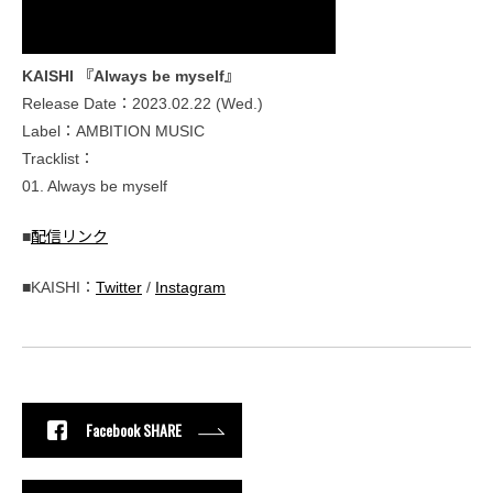
KAISHI 『Always be myself』
Release Date：2023.02.22 (Wed.)
Label：AMBITION MUSIC
Tracklist：
01. Always be myself
■
配信リンク
■KAISHI：
Twitter
/
Instagram
Facebook SHARE