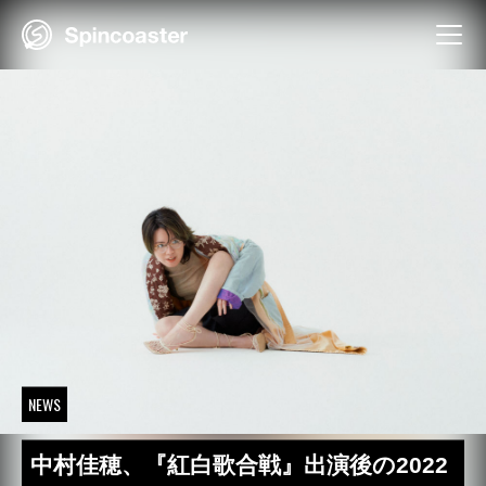
Skip
to
content
NEWS
中村佳穂、『紅白歌合戦』出演後の2022