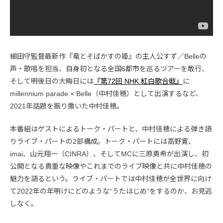
細田守監督最新作『竜とそばかすの姫』の主人公すず／Belleの
声・歌唱を担当、自身初となる全国6都市を巡るツアーを敢行、
そして明後日の大晦日には
『第72回 NHK 紅白歌合戦』
に
millennium parade × Belle（中村佳穂）として出演するなど、
2021年話題を振り撒いた中村佳穂。
本番組はゲストによるトーク・パートと、中村佳穂による弾き語
りライブ・パートの2部構成。トーク・パートには高野寛、
imai、山元翔一（CINRA）、そしてMCに三原勇希が出演し、初
公開となる貴重な映像やこれまでのライブ映像と共に中村佳穂の
魅力を語るという。ライブ・パートでは中村佳穂が全世界に向け
て2022年の年明けにどのような“うたはじめ”をするのか、お見逃
しなく。