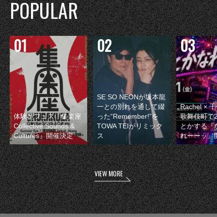
POPULAR
SE SO NEONが坂本龍
一との別れを通して綴
Rachel 
体験型フェス『集楽座
った“Remember!”を
歌舞伎町で
Collective Sounds &
TOWA TEIがリミック
とかする『
Cultures』開催決定
ス
れーーッ』
VIEW MORE