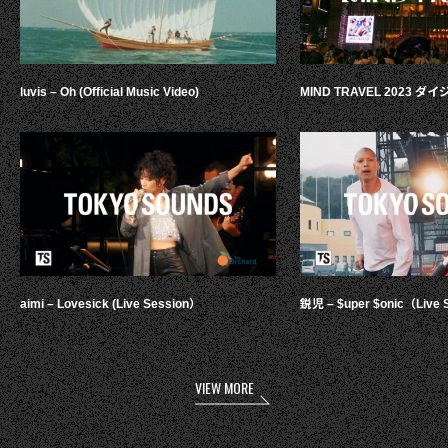
luvis – Oh (Official Music Video)
MIND TRAVEL 2023 
aimi – Lovesick (Live Session）
鋭児 – $uper $onic（Live 
VIEW MORE