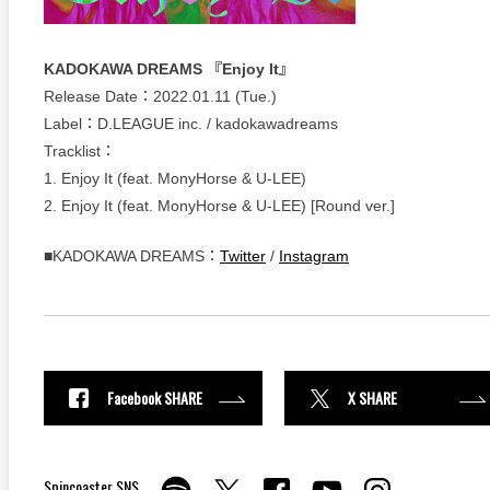
KADOKAWA DREAMS 『Enjoy It』
Release Date：2022.01.11 (Tue.)
Label：D.LEAGUE inc. / kadokawadreams
Tracklist：
1. Enjoy It (feat. MonyHorse & U-LEE)
2. Enjoy It (feat. MonyHorse & U-LEE) [Round ver.]
■KADOKAWA DREAMS：
Twitter
/
Instagram
Facebook SHARE
X SHARE
Spincoaster SNS