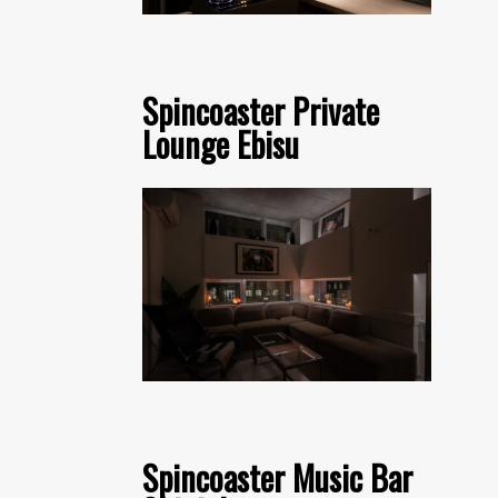
Spincoaster Private
Lounge Ebisu
Spincoaster Music Bar