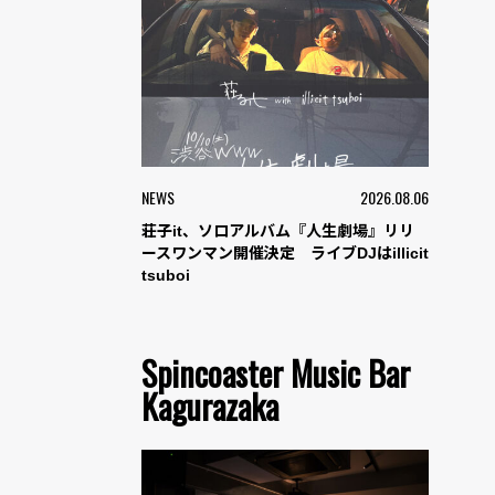
NEWS
2026.08.06
荘子it、ソロアルバム『人生劇場』リリ
ースワンマン開催決定 ライブDJはillicit
tsuboi
Spincoaster Music Bar
Kagurazaka