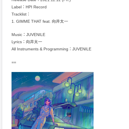
Label：HPI Record
Tracklist：
1. GIMME THAT feat. 向井太一
Music：JUVENILE
Lyrics：向井太一
All Instruments & Programming：JUVENILE
==