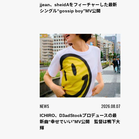
jjean、sheidAをフィーチャーした最新
シングル“gossip boy”MV公開
NEWS
2026.08.07
ICHIRO、D3adStockプロデュースの最
新曲“幸せでいい”MV公開 監督は鴨下大
輝