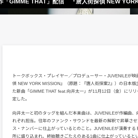
「GIMME THAT」配信 『唐人街探偵 NEW YORK
トークボックス・プレイヤー／プロデューサー・JUVENILEが
偵 NEW YORK MISSION』（原題：『唐人街探案2』）の日
た新曲「GIMME THAT feat.向井太一」が11月12日（金）に
定した。
向井太一と初のタッグを組んだ本楽曲は、JUVENILEが作編曲
れぞれ担当。往年のファンク・サウンドを最新の解釈で昇華させ
ス・ナンバーに仕上がっているとのこと。JUVENILEが演奏す
所に盛り込まれ、終始聴きごたえのある1曲に仕上がっていると