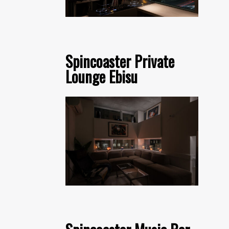
Spincoaster Private
Lounge Ebisu