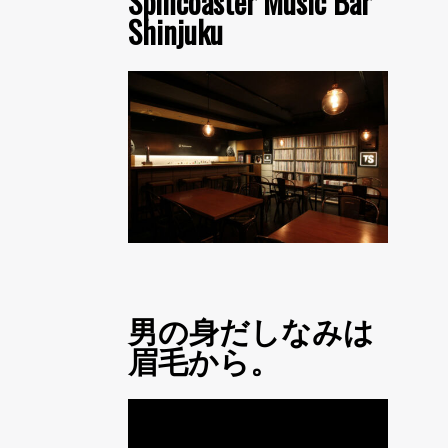
Spincoaster Music Bar
Shinjuku
男の身だしなみは
眉毛から。