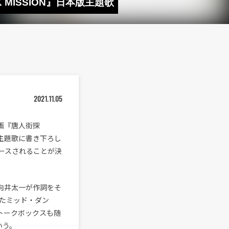
 MISSION』日本版主題歌
2021.11.05
映画『唐人街探
本版主題歌に書き下ろし
リリースされることが決
、向井太一が作詞をそ
たミッド・ダン
るトークボックスも随
いう。