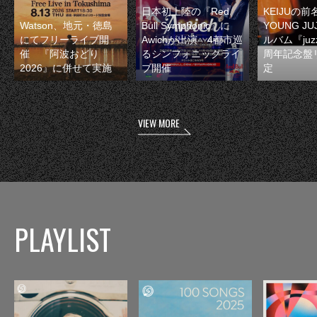
日本初上陸の『Red
KEIJUの
Watson、地元・徳島
Bull Symphonic』に
YOUNG JU
にてフリーライブ開
Awichが出演 4都市巡
ルバム『juzz
催 『阿波おどり
るシンフォニックライ
周年記念盤
2026』に併せて実施
ブ開催
定
VIEW MORE
PLAYLIST