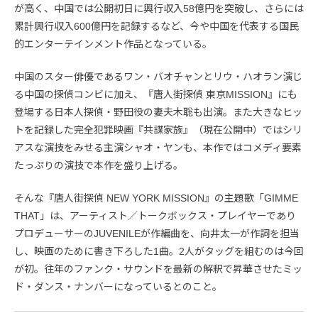
が高く、中国では公開初日に興行収入58億円を突破し、さらには
累計興行収入600億円を記録するなど、今や中国を代表する国民
的エンターテインメント作品となっている。
中国のスター俳優であるワン・バオチャンとリウ・ハオラン演じ
る中国の探偵コンビに加え、『唐人街探偵 東京MISSION』にも
登場する日本人探偵・野田役の妻夫木聡も出演。また大きなヒッ
トを記録した完全犯罪映画『共謀家族』（現在公開中）ではシリ
アスな演技をみせる主演シャオ・ヤンも、本作ではコメディ要素
たっぷりの演技で本作を盛り上げる。
そんな『唐人街探偵 NEW YORK MISSION』の主題歌「GIMME
THAT」は、アーティスト／トークボックス・プレイヤーであり
プロデューサーのJUVENILEが作編曲を、向井太一が作詞を担当
し、映画のために書き下ろした1曲。2人がタッグを組むのは今回
が初。往年のファンク・サウンドを最新の解釈で昇華させたミッ
ド・ダンス・ナンバーになっているとのこと。