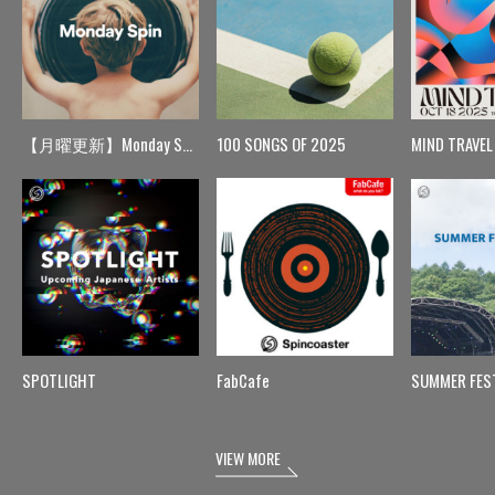
【月曜更新】Monday Spin
100 SONGS OF 2025
MIND TRAVEL
SPOTLIGHT
FabCafe
SUMMER FES
VIEW MORE