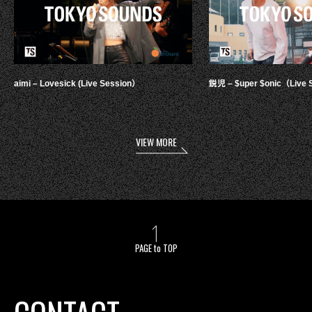
aimi – Lovesick (Live Session）
鋭児 – $uper $onic（Live 
VIEW MORE
PAGE to TOP