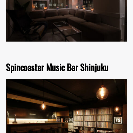
Spincoaster Music Bar Shinjuku