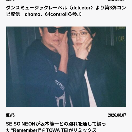
ダンスミュージックレーベル〈detector〉より第3弾コン
ピ配信 chomo、64controllら参加
NEWS
2026.08.07
SE SO NEONが坂本龍一との別れを通して綴っ
た“Remember!”をTOWA TEIがリミックス