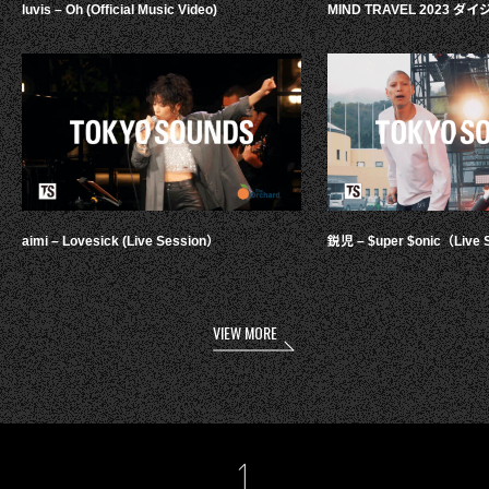
luvis – Oh (Official Music Video)
MIND TRAVEL 2023 
aimi – Lovesick (Live Session）
鋭児 – $uper $onic（Live 
VIEW MORE