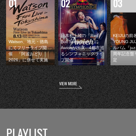
日本初上陸の『Red
KEIJUの
Watson、地元・徳島
Bull Symphonic』に
YOUNG JU
にてフリーライブ開
Awichが出演 4都市巡
ルバム『juzz
催 『阿波おどり
るシンフォニックライ
周年記念盤
2026』に併せて実施
ブ開催
定
VIEW MORE
PLAYLIST