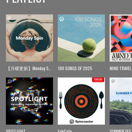
【月曜更新】Monday Spin
100 SONGS OF 2025
MIND TRAVEL
SPOTLIGHT
FabCafe
SUMMER FES