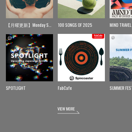
【月曜更新】Monday Spin
100 SONGS OF 2025
MIND TRAVEL
SPOTLIGHT
FabCafe
SUMMER FES
VIEW MORE