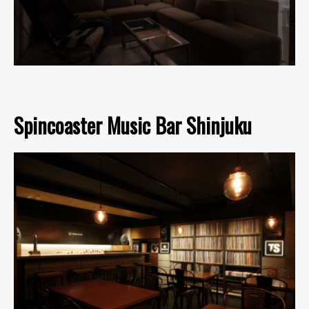
Spincoaster Music Bar Shinjuku