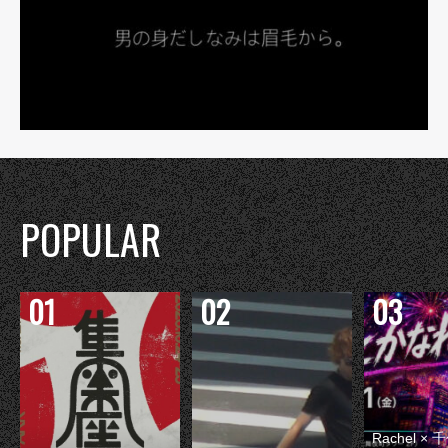
POPULAR
Rachel 