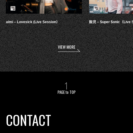
aimi – Lovesick (Live Session）
鋭児 – $uper $onic（Live 
VIEW MORE
PAGE to TOP
CONTACT