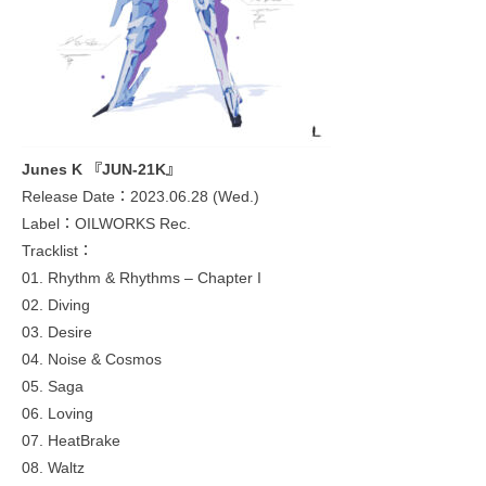
Junes K 『JUN-21K』
Release Date：2023.06.28 (Wed.)
Label：OILWORKS Rec.
Tracklist：
01. Rhythm & Rhythms – Chapter I
02. Diving
03. Desire
04. Noise & Cosmos
05. Saga
06. Loving
07. HeatBrake
08. Waltz