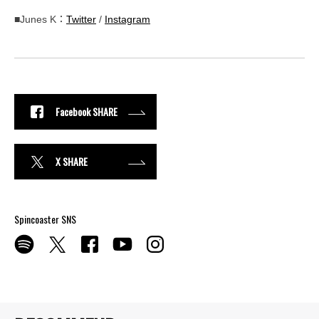
■Junes K：
Twitter
/
Instagram
Facebook SHARE
X SHARE
Spincoaster SNS