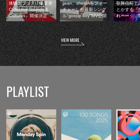
体験型フェス『集楽座
jjean、sheidAをフィー
歌舞伎町で
Collective Sounds &
チャーした最新シング
とかする『
Cultures』開催決定
ル“gossip boy”MV公開
れーーッ』
VIEW MORE
PLAYLIST