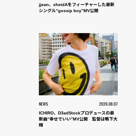
jjean、sheidAをフィーチャーした最新
シングル“gossip boy”MV公開
NEWS
2026.08.07
ICHIRO、D3adStockプロデュースの最
新曲“幸せでいい”MV公開 監督は鴨下大
輝