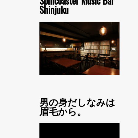
Spincoaster Music Bar
Shinjuku
男の身だしなみは
眉毛から。