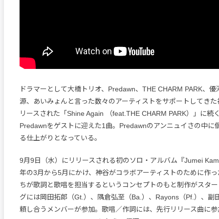
ドラマーとして大橋トリオ、Predawn、THE CHARM PARK
源、あいみょんと言った数々のアーティストをサポートしてきた
リースされた「Shine Again （feat.THE CHARM PARK）」
Predawnをゲストに迎えた1曲。Predawnのアンニュイさの中
る仕上がりとなっている。
9月9日（水）にリリースされる初のソロ・アルバム『Jumei Kamiy
年の3月から5月にかけ、神谷がコラボアーティストのために作
ちが歌詞と歌唱を担当するというコンセプトのもと制作がスター
グには岡田拓郎（Gt.）、隅倉弘至（Ba.）、Rayons（Pf.）、副
頼し合うメンバーが参加。歌唱／作詞には、先行リリース曲に参加