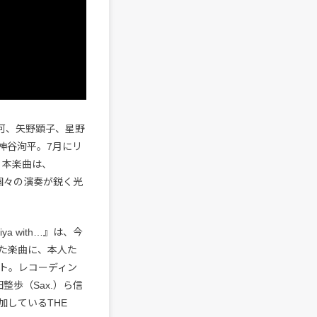
、優河、矢野顕子、星野
神谷洵平。7月にリ
に続く本楽曲は、
に個々の演奏が鋭く光
a with…』は、今
った楽曲に、本人た
ト。レコーディン
田整歩（Sax.）ら信
しているTHE