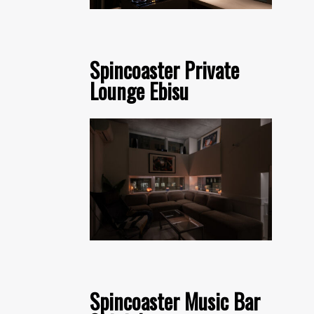
Spincoaster Private
Lounge Ebisu
Spincoaster Music Bar