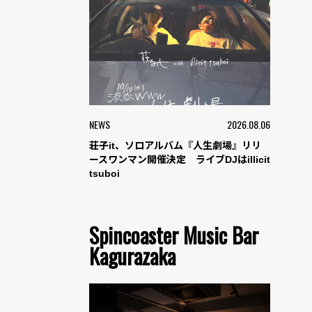
NEWS
2026.08.06
荘子it、ソロアルバム『人生劇場』リリ
ースワンマン開催決定 ライブDJはillicit
tsuboi
Spincoaster Music Bar
Kagurazaka