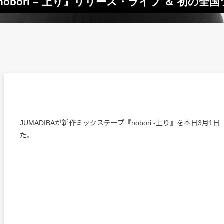
nobori – 上り』リリース・ライブ ＆ 初の全
JUMADIBAが新作ミックステープ『nobori -上り』を本日3月
た。