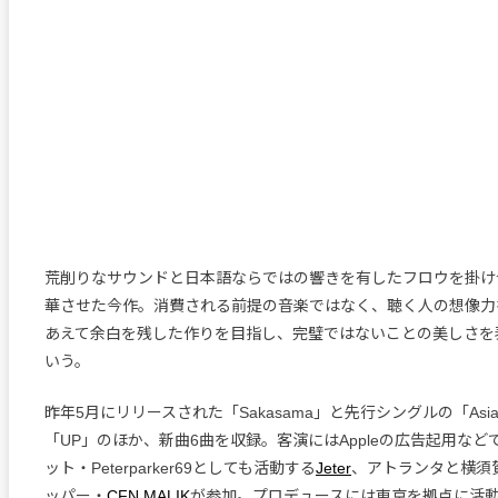
荒削りなサウンドと日本語ならではの響きを有したフロウを掛け
華させた今作。消費される前提の音楽ではなく、聴く人の想像力
あえて余白を残した作りを目指し、完璧ではないことの美しさを
いう。
昨年5月にリリースされた「Sakasama」と先行シングルの「Asian
「UP」のほか、新曲6曲を収録。客演にはAppleの広告起用な
ット・Peterparker69としても活動する
Jeter
、アトランタと横須
ッパー・
CFN MALIK
が参加。プロデュースには東京を拠点に活動