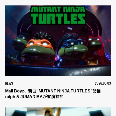
NEWS
2026.06.03
Mall Boyz、新曲“MUTANT NINJA TURTLES”配信
ralph & JUMADIBAが客演参加