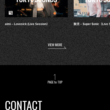
aimi – Lovesick (Live Session）
鋭児 – $uper $onic（Live 
VIEW MORE
PAGE to TOP
CONTACT