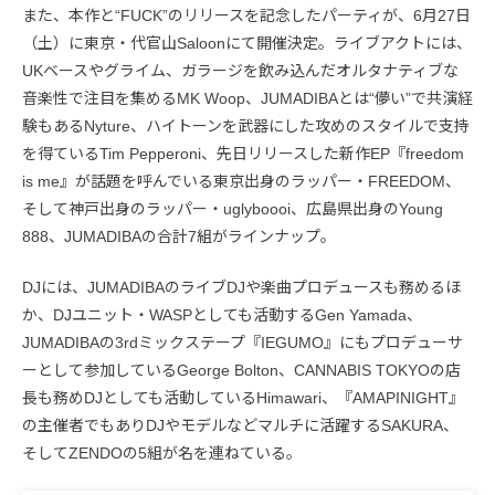
また、本作と“FUCK”のリリースを記念したパーティが、6月27日
（土）に東京・代官山Saloonにて開催決定。ライブアクトには、
UKベースやグライム、ガラージを飲み込んだオルタナティブな
音楽性で注目を集めるMK Woop、JUMADIBAとは“儚い”で共演経
験もあるNyture、ハイトーンを武器にした攻めのスタイルで支持
を得ているTim Pepperoni、先日リリースした新作EP『freedom
is me』が話題を呼んでいる東京出身のラッパー・FREEDOM、
そして神戸出身のラッパー・uglyboooi、広島県出身のYoung
888、JUMADIBAの合計7組がラインナップ。
DJには、JUMADIBAのライブDJや楽曲プロデュースも務めるほ
か、DJユニット・WASPとしても活動するGen Yamada、
JUMADIBAの3rdミックステープ『IEGUMO』にもプロデューサ
ーとして参加しているGeorge Bolton、CANNABIS TOKYOの店
長も務めDJとしても活動しているHimawari、『AMAPINIGHT』
の主催者でもありDJやモデルなどマルチに活躍するSAKURA、
そしてZENDOの5組が名を連ねている。