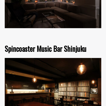
Spincoaster Music Bar Shinjuku