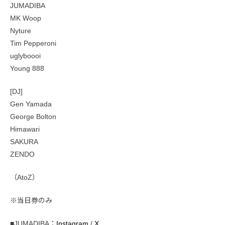
JUMADIBA
MK Woop
Nyture
Tim Pepperoni
uglyboooi
Young 888
[DJ]
Gen Yamada
George Bolton
Himawari
SAKURA
ZENDO
（AtoZ）
※当日券のみ
■JUMADIBA：
Instagram
/
X