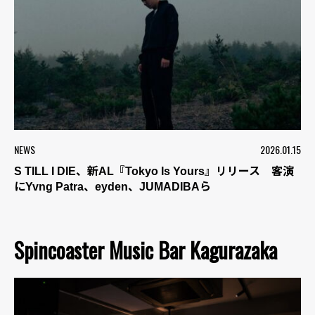
NEWS
2026.01.15
S TILL I DIE、新AL『Tokyo Is Yours』リリース 客演
にYvng Patra、eyden、JUMADIBAら
Spincoaster Music Bar Kagurazaka