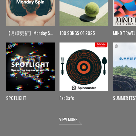
【月曜更新】Monday Spin
100 SONGS OF 2025
MIND TRAVEL
SPOTLIGHT
FabCafe
SUMMER FES
VIEW MORE