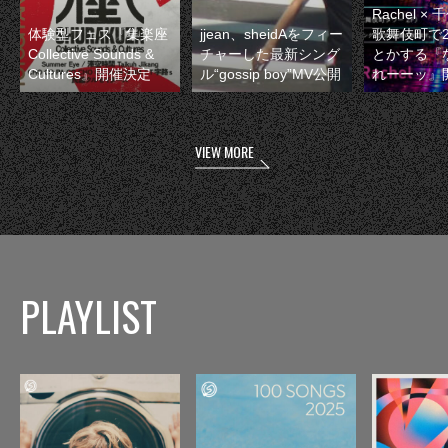
Rachel 
体験型フェス『集楽座
jjean、sheidAをフィー
歌舞伎町で
Collective Sounds &
チャーした最新シング
とかする『
Cultures』開催決定
ル“gossip boy”MV公開
れーーッ』
VIEW MORE
PLAYLIST