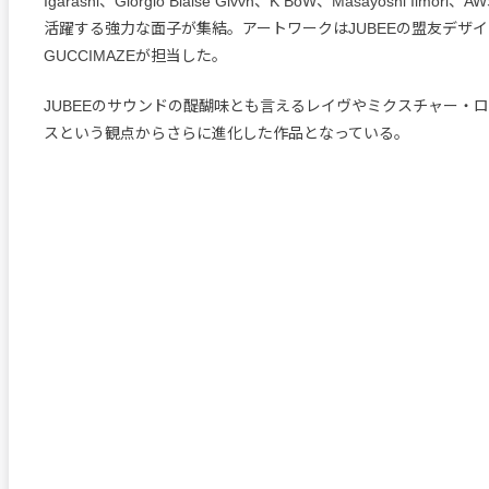
Igarashi、Giorgio Blaise Givvn、K BoW、Masayoshi Iimo
活躍する強力な面子が集結。アートワークはJUBEEの盟友デザ
GUCCIMAZEが担当した。
JUBEEのサウンドの醍醐味とも言えるレイヴやミクスチャー・
スという観点からさらに進化した作品となっている。