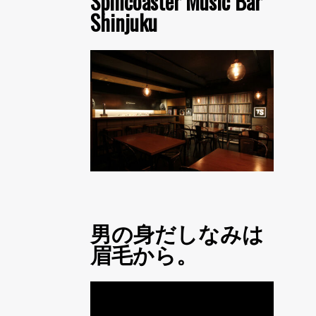
Spincoaster Music Bar
Shinjuku
男の身だしなみは
眉毛から。