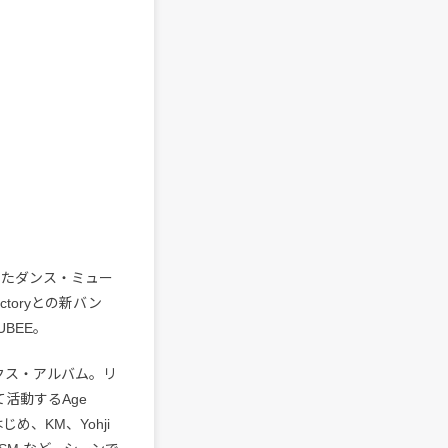
、またダンス・ミュー
ctoryとの新バン
BEE。
ックス・アルバム。リ
て活動するAge
はじめ、KM、Yohji