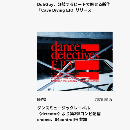
DubGuy、分岐するビートで魅せる新作
『Cave Diving EP』リリース
NEWS
2026.08.07
ダンスミュージックレーベル
〈detector〉より第3弾コンピ配信
chomo、64controllら参加