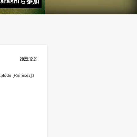
arashiら参加
2022.12.21
 [Remixes]』