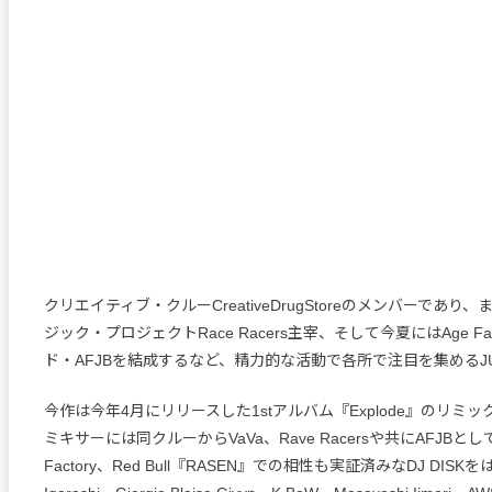
クリエイティブ・クルーCreativeDrugStoreのメンバーであり
ジック・プロジェクトRace Racers主宰、そして今夏にはAge Fa
ド・AFJBを結成するなど、精力的な活動で各所で注目を集めるJU
今作は今年4月にリリースした1stアルバム『Explode』のリミ
ミキサーには同クルーからVaVa、Rave Racersや共にAFJBとし
Factory、Red Bull『RASEN』での相性も実証済みなDJ DISKを