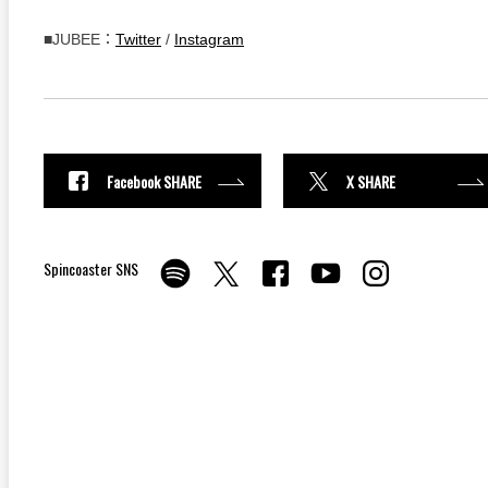
■JUBEE：
Twitter
/
Instagram
Facebook SHARE
X SHARE
Spincoaster SNS