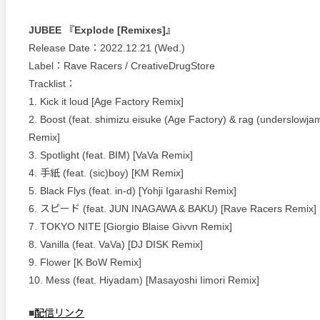
JUBEE 『Explode [Remixes]』
Release Date：2022.12.21 (Wed.)
Label：Rave Racers / CreativeDrugStore
Tracklist：
1. Kick it loud [Age Factory Remix]
2. Boost (feat. shimizu eisuke (Age Factory) & rag (underslowj
Remix]
3. Spotlight (feat. BIM) [VaVa Remix]
4. 手紙 (feat. (sic)boy) [KM Remix]
5. Black Flys (feat. in-d) [Yohji Igarashi Remix]
6. スピード (feat. JUN INAGAWA & BAKU) [Rave Racers Remix]
7. TOKYO NITE [Giorgio Blaise Givvn Remix]
8. Vanilla (feat. VaVa) [DJ DISK Remix]
9. Flower [K BoW Remix]
10. Mess (feat. Hiyadam) [Masayoshi Iimori Remix]
■
配信リンク