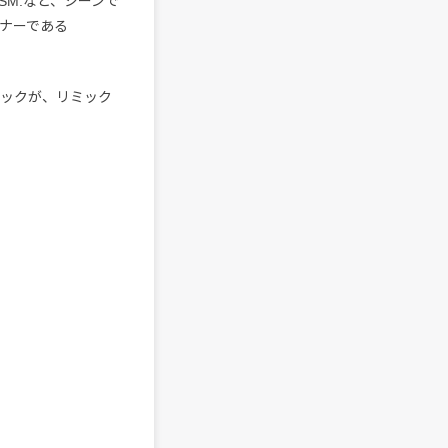
ri、AWSM.など、シーンで
イナーである
ロックが、リミック