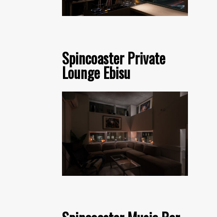
Spincoaster Private
Lounge Ebisu