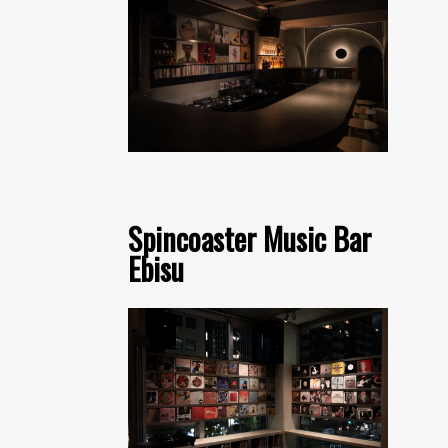
Spincoaster Music Bar
Ebisu