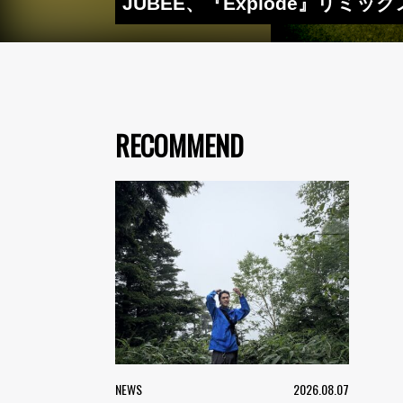
JUBEE、『Explode』リミックスA
RECOMMEND
NEWS
2026.08.07