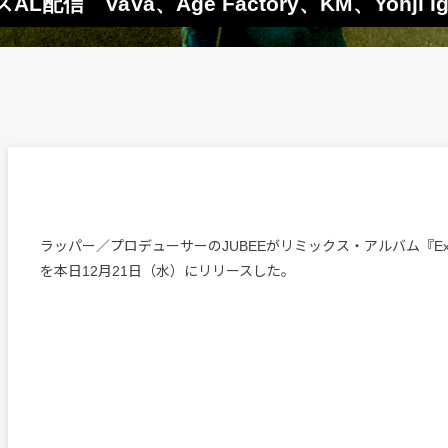
L配信 VaVa、Age Factory、KM、Yohji Ig
ラッパー／プロデューサーのJUBEEがリミックス・アルバム『Explode
を本日12月21日（水）にリリースした。