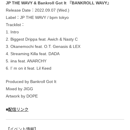
JP THE WAVY & Bankroll Got It 『BANKROLL WAVY』
Release Date：2022.09.07 (Wed.)
Label：JP THE WAVY / bpm tokyo
Tracklist：
1. Intro
2. Biggest Drippa feat. Awich & Nasty C
3. Okanemochi feat. O.T. Genasis & LEX
4. Streaming Killa feat. DADA
5. iina feat. ANARCHY
6. Iʼ m on it feat. Lil Keed
Produced by Bankroll Got It
Mixed by JIGG
Artwork by DOPE
■
配信リンク
【イベント情報】