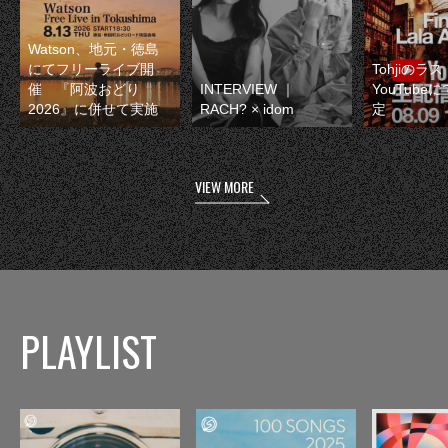
Watson、地元・徳島
にてフリーライブ開
Tohjiのラ
催 『阿波おどり
INTERVIEW ｜
YouTube
2026』に併せて実施
RACH? × idom
定
VIEW MORE
PLAYLIST