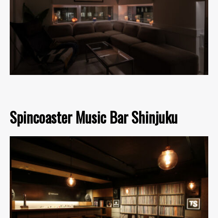
Spincoaster Music Bar Shinjuku