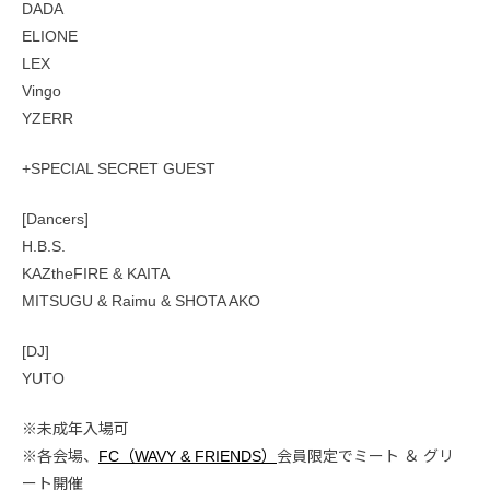
DADA
ELIONE
LEX
Vingo
YZERR
+SPECIAL SECRET GUEST
[Dancers]
H.B.S.
KAZtheFIRE & KAITA
MITSUGU & Raimu & SHOTA AKO
[DJ]
YUTO
※未成年入場可
※各会場、
FC（WAVY & FRIENDS）
会員限定でミート ＆ グリ
ート開催