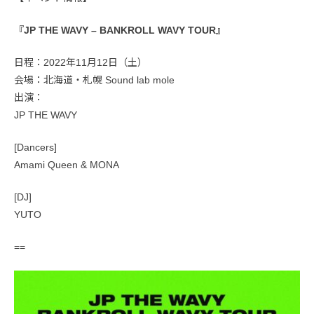
『JP THE WAVY – BANKROLL WAVY TOUR』
日程：2022年11月12日（土）
会場：北海道・札幌 Sound lab mole
出演：
JP THE WAVY
[Dancers]
Amami Queen & MONA
[DJ]
YUTO
==