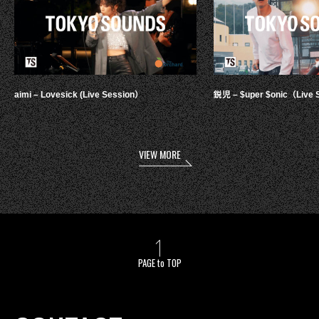
aimi – Lovesick (Live Session）
鋭児 – $uper $onic（Live 
VIEW MORE
PAGE to TOP