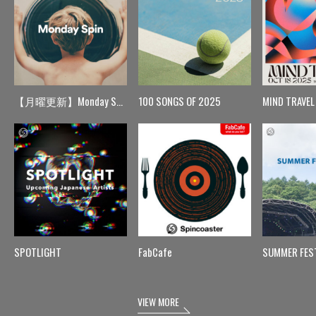
【月曜更新】Monday Spin
100 SONGS OF 2025
MIND TRAVEL
SPOTLIGHT
FabCafe
SUMMER FES
VIEW MORE