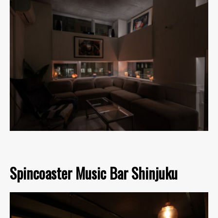
Spincoaster Music Bar Shinjuku