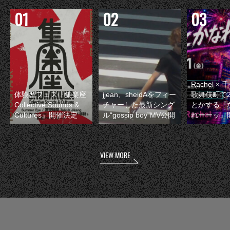
Rachel 
体験型フェス『集楽座
jjean、sheidAをフィー
歌舞伎町で
Collective Sounds &
チャーした最新シング
とかする『
Cultures』開催決定
ル“gossip boy”MV公開
れーーッ』
VIEW MORE