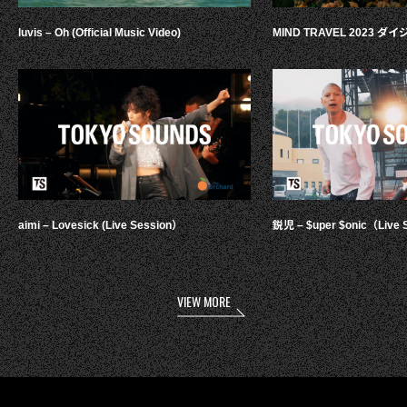
luvis – Oh (Official Music Video)
MIND TRAVEL 2023 
aimi – Lovesick (Live Session）
鋭児 – $uper $onic（Live 
VIEW MORE