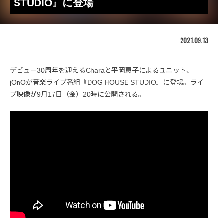
STUDIO』に登場
2021.09.13
デビュー30周年を迎えるCharaと平岡恵子によるユニット、
jOnOが音楽ライブ番組『DOG HOUSE STUDIO』に登場。ライ
ブ映像が9月17日（金）20時に公開される。