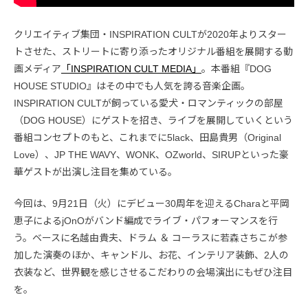
クリエイティブ集団・INSPIRATION CULTが2020年よりスター
トさせた、ストリートに寄り添ったオリジナル番組を展開する動
画メディア
「INSPIRATION CULT MEDIA」
。本番組『DOG
HOUSE STUDIO』はその中でも人気を誇る音楽企画。
INSPIRATION CULTが飼っている愛犬・ロマンティックの部屋
（DOG HOUSE）にゲストを招き、ライブを展開していくという
番組コンセプトのもと、これまでに5lack、田島貴男（Original
Love）、JP THE WAVY、WONK、OZworld、SIRUPといった豪
華ゲストが出演し注目を集めている。
今回は、9月21日（火）にデビュー30周年を迎えるCharaと平岡
恵子によるjOnOがバンド編成でライブ・パフォーマンスを行
う。ベースに名越由貴夫、ドラム ＆ コーラスに若森さちこが参
加した演奏のほか、キャンドル、お花、インテリア装飾、2人の
衣装など、世界観を感じさせるこだわりの会場演出にもぜひ注目
を。