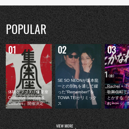
POPULAR
SE SO NEONが坂本龍
一との別れを通して綴
Rachel 
体験型フェス『集楽座
った“Remember!”を
歌舞伎町で
Collective Sounds &
TOWA TEIがリミック
とかする『
Cultures』開催決定
ス
れーーッ』
VIEW MORE