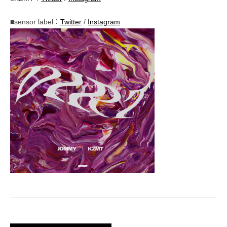
■sensor label：
Twitter
/
Instagram