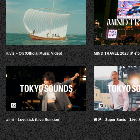
luvis – Oh (Official Music Video)
MIND TRAVEL 2023 
aimi – Lovesick (Live Session）
鋭児 – $uper $onic（Live 