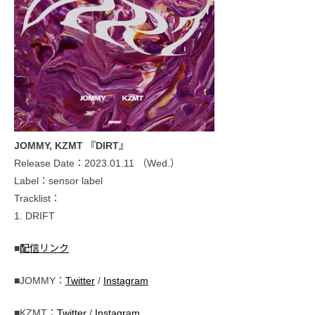
JOMMY, KZMT 『DIRT』
Release Date：2023.01.11 （Wed.）
Label：sensor label
Tracklist：
1. DRIFT
■
配信リンク
■JOMMY：
Twitter
/
Instagram
■KZMT：
Twitter
/
Instagram