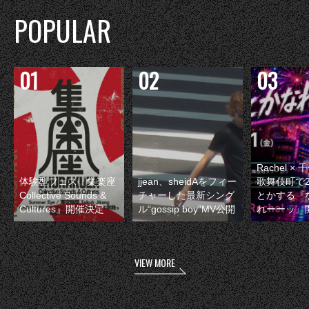
POPULAR
Rachel 
体験型フェス『集楽座
jjean、sheidAをフィー
歌舞伎町で
Collective Sounds &
チャーした最新シング
とかする『
Cultures』開催決定
ル“gossip boy”MV公開
れーーッ』
VIEW MORE