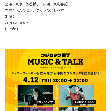
会場：東京・渋谷横丁 広場（魚利喜前）
内容：大人のヒップホップの楽しみ方
出演：
ZEN-LA-ROCK
渡辺志保
==