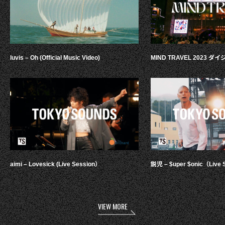
luvis – Oh (Official Music Video)
MIND TRAVEL 2023 
aimi – Lovesick (Live Session）
鋭児 – $uper $onic（Live 
VIEW MORE