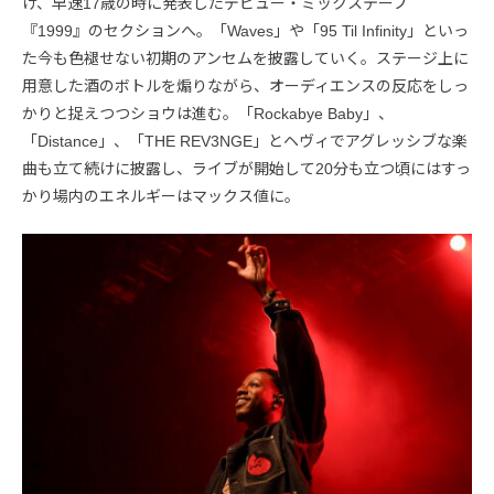
け、早速17歳の時に発表したデビュー・ミックステープ
『1999』のセクションへ。「Waves」や「95 Til Infinity」といっ
た今も色褪せない初期のアンセムを披露していく。ステージ上に
用意した酒のボトルを煽りながら、オーディエンスの反応をしっ
かりと捉えつつショウは進む。「Rockabye Baby」、
「Distance」、「THE REV3NGE」とヘヴィでアグレッシブな楽
曲も立て続けに披露し、ライブが開始して20分も立つ頃にはすっ
かり場内のエネルギーはマックス値に。