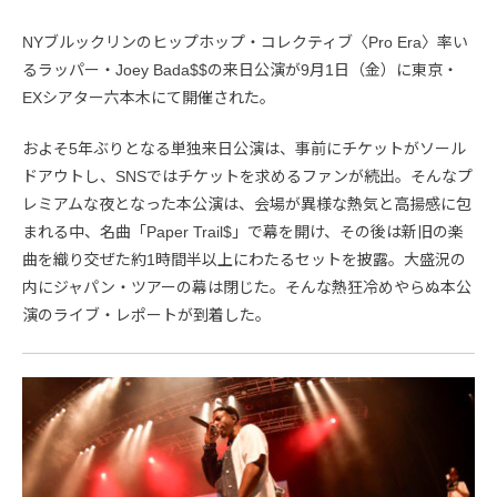
NYブルックリンのヒップホップ・コレクティブ〈Pro Era〉率い
るラッパー・Joey Bada$$の来日公演が9月1日（金）に東京・
EXシアター六本木にて開催された。
およそ5年ぶりとなる単独来日公演は、事前にチケットがソール
ドアウトし、SNSではチケットを求めるファンが続出。そんなプ
レミアムな夜となった本公演は、会場が異様な熱気と高揚感に包
まれる中、名曲「Paper Trail$」で幕を開け、その後は新旧の楽
曲を織り交ぜた約1時間半以上にわたるセットを披露。大盛況の
内にジャパン・ツアーの幕は閉じた。そんな熱狂冷めやらぬ本公
演のライブ・レポートが到着した。