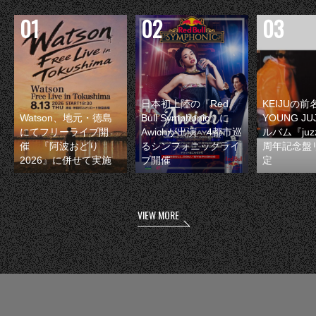
日本初上陸の『Red
KEIJUの
Watson、地元・徳島
Bull Symphonic』に
YOUNG JU
にてフリーライブ開
Awichが出演 4都市巡
ルバム『juzz
催 『阿波おどり
るシンフォニックライ
周年記念盤
2026』に併せて実施
ブ開催
定
VIEW MORE