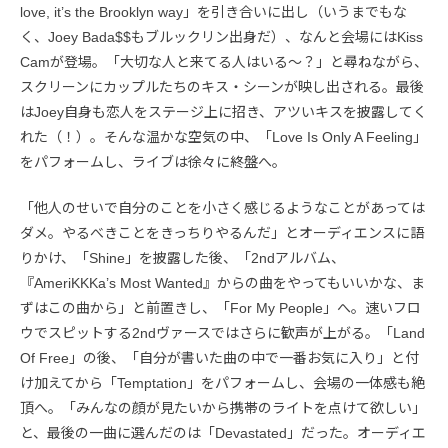
love, it’s the Brooklyn way」を引き合いに出し（いうまでもな
く、Joey Bada$$もブルックリン出身だ）、なんと会場にはKiss
Camが登場。「大切な人と来てる人はいる〜？」と尋ねながら、
スクリーンにカップルたちのキス・シーンが映し出される。最後
はJoey自身も恋人をステージ上に招き、アツいキスを披露してく
れた（！）。そんな温かな空気の中、「Love Is Only A Feeling」
をパフォームし、ライブは徐々に終盤へ。
「他人のせいで自分のことを小さく感じるようなことがあっては
ダメ。やるべきことをきっちりやるんだ」とオーディエンスに語
りかけ、「Shine」を披露した後、「2ndアルバム、
『AmeriKKKa’s Most Wanted』からの曲をやってもいいかな、ま
ずはこの曲から」と前置きし、「For My People」へ。速いフロ
ウでスピットする2ndヴァースではさらに歓声が上がる。「Land
Of Free」の後、「自分が書いた曲の中で一番お気に入り」と付
け加えてから「Temptation」をパフォームし、会場の一体感も絶
頂へ。「みんなの顔が見たいから携帯のライトを点けて欲しい」
と、最後の一曲に選んだのは「Devastated」だった。オーディエ