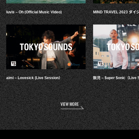
luvis – Oh (Official Music Video)
MIND TRAVEL 2023 
aimi – Lovesick (Live Session）
鋭児 – $uper $onic（Live 
VIEW MORE