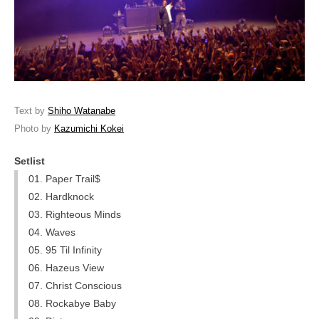
Text by
Shiho Watanabe
Photo by
Kazumichi Kokei
Setlist
01. Paper Trail$
02. Hardknock
03. Righteous Minds
04. Waves
05. 95 Til Infinity
06. Hazeus View
07. Christ Conscious
08. Rockabye Baby