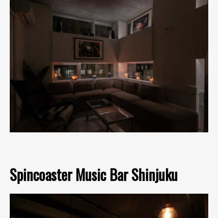
Spincoaster Music Bar Shinjuku