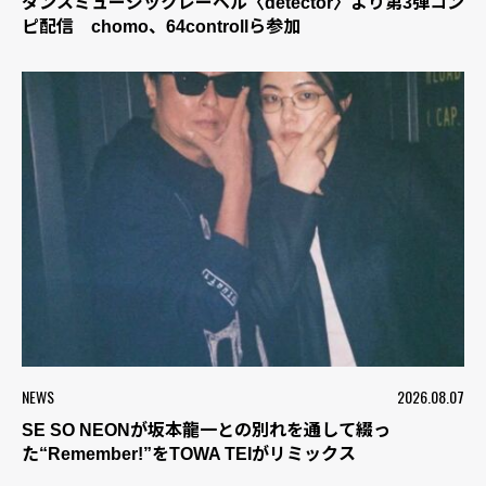
ダンスミュージックレーベル〈detector〉より第3弾コン
ピ配信 chomo、64controllら参加
NEWS
2026.08.07
SE SO NEONが坂本龍一との別れを通して綴っ
た“Remember!”をTOWA TEIがリミックス