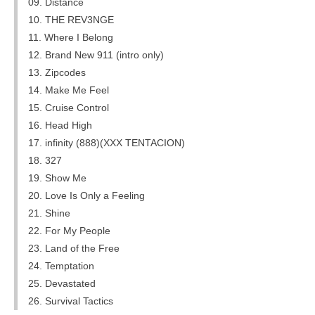
09. Distance
10. THE REV3NGE
11. Where I Belong
12. Brand New 911 (intro only)
13. Zipcodes
14. Make Me Feel
15. Cruise Control
16. Head High
17. infinity (888)(XXX TENTACION)
18. 327
19. Show Me
20. Love Is Only a Feeling
21. Shine
22. For My People
23. Land of the Free
24. Temptation
25. Devastated
26. Survival Tactics