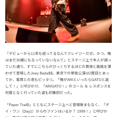
「デビューから11年も経ってるなんてクレイジーだぜ。かつ、俺
はまだ30歳にもなっていないなんて」とステージ上で本人が語っ
ていた通り、すでにこちらがびっくりするほどの貫禄と風格を漂
わせて登場したJoey Bada$$。東京での単独公演は2度目とあっ
てか、客席との息もピッタリ。「俺がARIといったらGATOと返
して！」と呼びかけ、「ARIGATO！」のコール ＆ レスポンスを
何度となく行っていた姿も印象的だった。
「Paper Trail$」とともにステージ上へと登場後まもなく、「デ
イ・ワン（Day1）からのファンはいるか？ 1999！」と呼びか