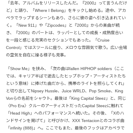
「去年、アルバムをリリースしたんだ。『2000』って言うんだけ
ど」と語り、「Where I Belong」をキックし始める。途中、アカ
ペラでラップするシーンもあり、さらに彼の姿へ引き込まれてい
く。「New 911」や「Zipcodes」と『2000』からの楽曲が続
き、『2000』のパートは、ラッパーとしての成長・成熟度合い
を一段と感じる充実のセクションでもあった。「Cruise
Control」ではスツールに座り、メロウな雰囲気で歌う。広い会場
の空気を自在に操る様子も見事。
「Show Me」を挟み、「次の曲はfallen HIPHOP soldiers（ここ
では、キャリア半ばで逝去したヒップホップ・アーティストたち
という意味）に捧げた曲だから、携帯のライトを照らしてくれ」
と切り出してNipsey Hussle、Juice WRLD、Pop Smoke、King
Vonらの名前をシャウト。最後は「King Capital Steez」と、同じ
〈Pro Era〉クルーのアーティストだったCapital Steezに触れて
「Head High」へのパフォーマンスへ続いた。その後、「Xのハ
ンドサインを掲げて」と呼びかけ、XXX Tentacionとのコラボ曲
「infinity (888)」へ。ここでもまた、最後のフックはアカペラで