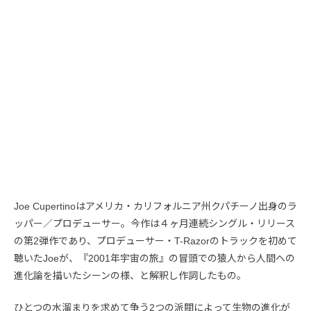
Joe Cupertinoはアメリカ・カリフォルニア州クパチーノ出身のラ
ッパー／プロデューサー。今作は４ヶ月連続シングル・リリース
の第2弾作であり、プロデューサー・T-Razorのトラックを初めて
聴いたJoeが、『2001年宇宙の旅』の冒頭での猿人から人間への
進化論を描いたシーンの様、と解釈し作詞したもの。
ひとつの水溜まりを求めて争う2つの派閥によって生物の進化が