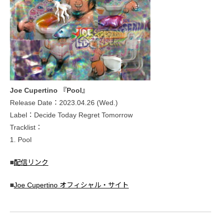
Joe Cupertino 『Pool』
Release Date：2023.04.26 (Wed.)
Label：Decide Today Regret Tomorrow
Tracklist：
1. Pool
■
配信リンク
■
Joe Cupertino オフィシャル・サイト