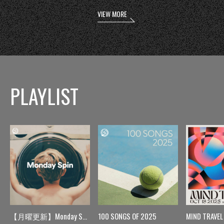
VIEW MORE
PLAYLIST
【月曜更新】Monday Spin
100 SONGS OF 2025
MIND TRAVEL