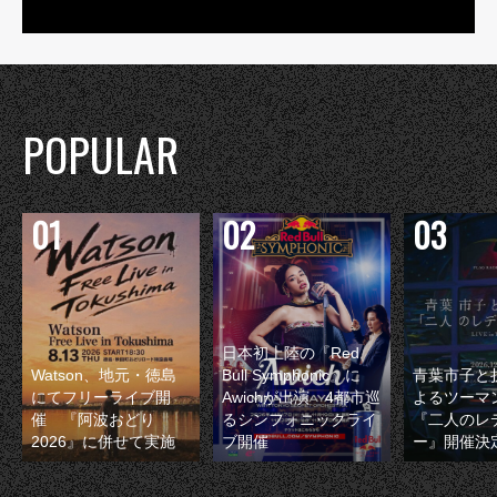
POPULAR
日本初上陸の『Red
Watson、地元・徳島
Bull Symphonic』に
青葉市子と
にてフリーライブ開
Awichが出演 4都市巡
よるツーマ
催 『阿波おどり
るシンフォニックライ
『二人のレ
2026』に併せて実施
ブ開催
ー』開催決