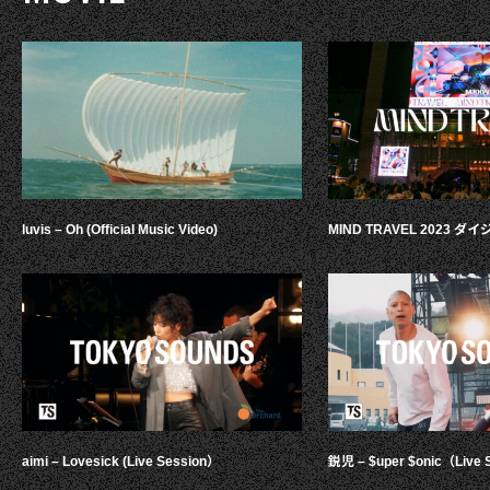
luvis – Oh (Official Music Video)
MIND TRAVEL 2023 
aimi – Lovesick (Live Session）
鋭児 – $uper $onic（Live 