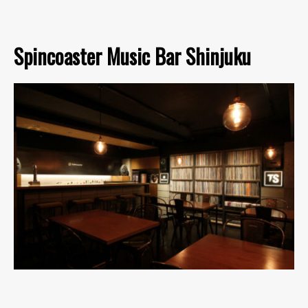
Spincoaster Music Bar Shinjuku