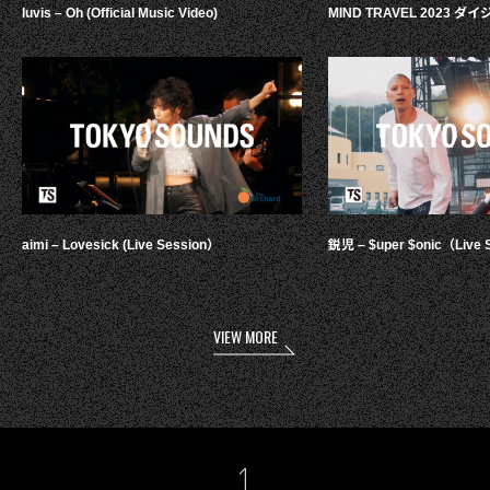
luvis – Oh (Official Music Video)
MIND TRAVEL 2023 
aimi – Lovesick (Live Session）
鋭児 – $uper $onic（Live 
VIEW MORE