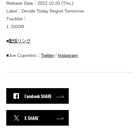
Release Date：2022.10.20 (Thu.)
Label：Decide Today Regret Tomorrow
Tracklist：
1. DOOR
■
配信リンク
■Joe Cupertino：
Twitter
/
Instagram
Facebook SHARE
X SHARE