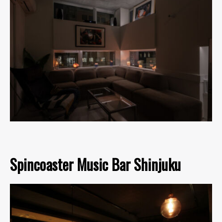
Spincoaster Music Bar Shinjuku