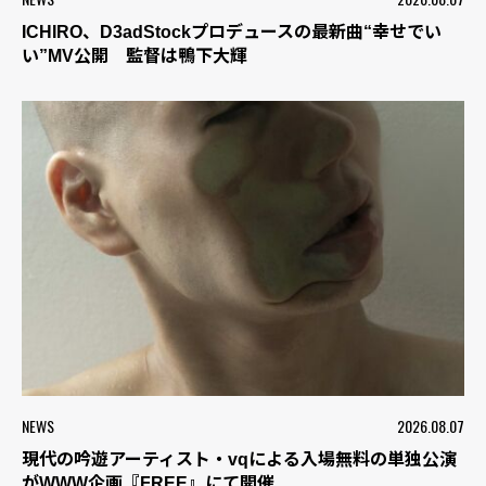
ICHIRO、D3adStockプロデュースの最新曲“幸せでい
い”MV公開 監督は鴨下大輝
NEWS
2026.08.07
現代の吟遊アーティスト・vqによる入場無料の単独公演
がWWW企画『FREE』にて開催