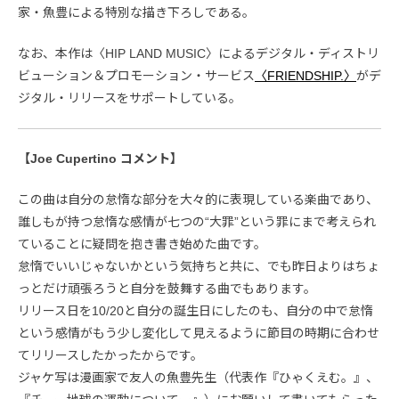
家・魚豊による特別な描き下ろしである。
なお、本作は〈HIP LAND MUSIC〉によるデジタル・ディストリ
ビューション＆プロモーション・サービス
〈FRIENDSHIP.〉
がデ
ジタル・リリースをサポートしている。
【Joe Cupertino コメント】
この曲は自分の怠惰な部分を大々的に表現している楽曲であり、
誰しもが持つ怠惰な感情が七つの“大罪”という罪にまで考えられ
ていることに疑問を抱き書き始めた曲です。
怠惰でいいじゃないかという気持ちと共に、でも昨日よりはちょ
っとだけ頑張ろうと自分を鼓舞する曲でもあります。
リリース日を10/20と自分の誕生日にしたのも、自分の中で怠惰
という感情がもう少し変化して見えるように節目の時期に合わせ
てリリースしたかったからです。
ジャケ写は漫画家で友人の魚豊先生（代表作『ひゃくえむ。』、