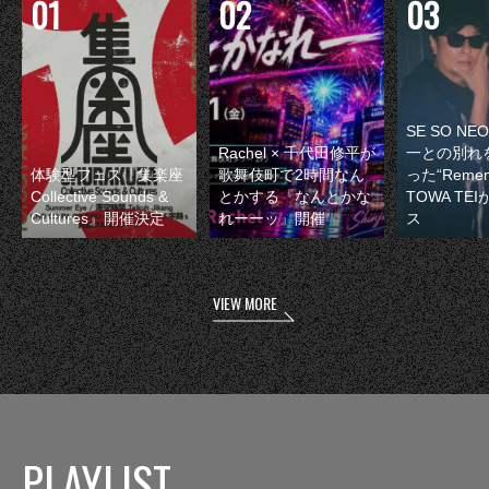
SE SO N
Rachel × 千代田修平が
一との別れ
体験型フェス『集楽座
歌舞伎町で2時間なん
った“Remem
Collective Sounds &
とかする『なんとかな
TOWA TE
Cultures』開催決定
れーーッ』開催
ス
VIEW MORE
PLAYLIST