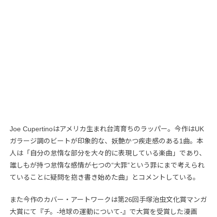
Joe Cupertinoはアメリカ生まれ台湾育ちのラッパー。今作はUK
ガラージ調のビートが印象的な、妖艶かつ疾走感のある1曲。本
人は「自分の怠惰な部分を大々的に表現している楽曲」であり、
誰しもが持つ怠惰な感情が七つの“大罪”という罪にまで考えられ
ていることに疑問を抱き書き始めた曲」とコメントしている。
また今作のカバー・アートワークは第26回手塚治虫文化賞マンガ
大賞にて『チ。-地球の運動について-』で大賞を受賞した漫画