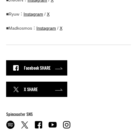
■Ryuw：
Instagram
/
X
■Madkosmos：
Instagram
/
X
Facebook SHARE
X SHARE
Spincoaster SNS