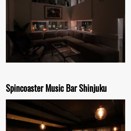
Spincoaster Music Bar Shinjuku