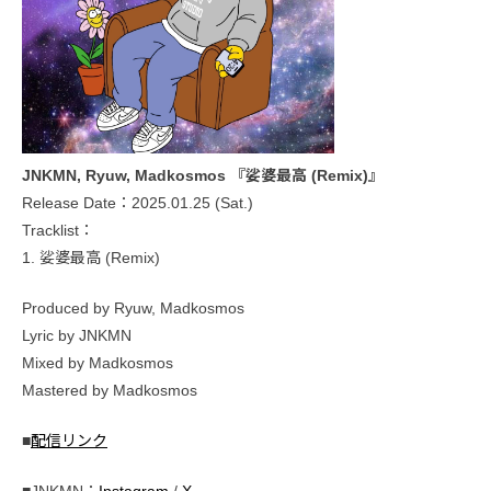
JNKMN, Ryuw, Madkosmos 『娑婆最高 (Remix)』
Release Date：2025.01.25 (Sat.)
Tracklist：
1. 娑婆最高 (Remix)
Produced by Ryuw, Madkosmos
Lyric by JNKMN
Mixed by Madkosmos
Mastered by Madkosmos
■
配信リンク
■JNKMN：
Instagram
/
X