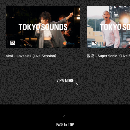
aimi – Lovesick (Live Session）
鋭児 – $uper $onic（Live 
VIEW MORE
PAGE to TOP