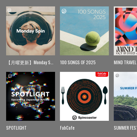
【月曜更新】Monday Spin
100 SONGS OF 2025
MIND TRAVEL
SPOTLIGHT
FabCafe
SUMMER FES