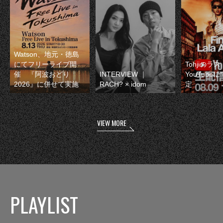
Watson、地元・徳島
にてフリーライブ開
Tohjiのラ
催 『阿波おどり
INTERVIEW ｜
YouTube
2026』に併せて実施
RACH? × idom
定
VIEW MORE
PLAYLIST