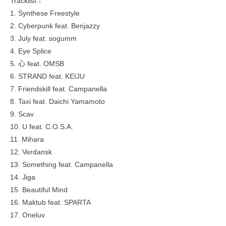
Tracklist：
1. Synthese Freestyle
2. Cyberpunk feat. Benjazzy
3. July feat. sogumm
4. Eye Splice
5. 心 feat. OMSB
6. STRAND feat. KEIJU
7. Friendskill feat. Campanella
8. Taxi feat. Daichi Yamamoto
9. Scav
10. U feat. C.O.S.A.
11. Mihara
12. Verdansk
13. Something feat. Campanella
14. Jiga
15. Beautiful Mind
16. Maktub feat. SPARTA
17. Oneluv