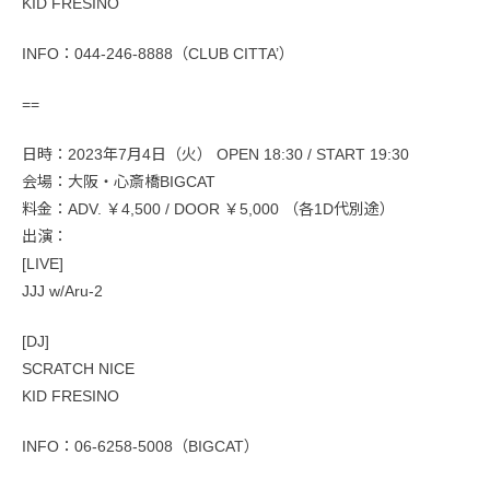
KID FRESINO
INFO：044-246-8888（CLUB CITTA’）
==
日時：2023年7月4日（火） OPEN 18:30 / START 19:30
会場：大阪・心斎橋BIGCAT
料金：ADV. ￥4,500 / DOOR ￥5,000 （各1D代別途）
出演：
[LIVE]
JJJ w/Aru-2
[DJ]
SCRATCH NICE
KID FRESINO
INFO：06-6258-5008（BIGCAT）