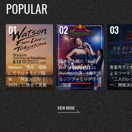
POPULAR
日本初上陸の『Red
Watson、地元・徳島
Bull Symphonic』に
青葉市子と
にてフリーライブ開
Awichが出演 4都市巡
よるツーマ
催 『阿波おどり
るシンフォニックライ
『二人のレ
2026』に併せて実施
ブ開催
ー』開催決
VIEW MORE