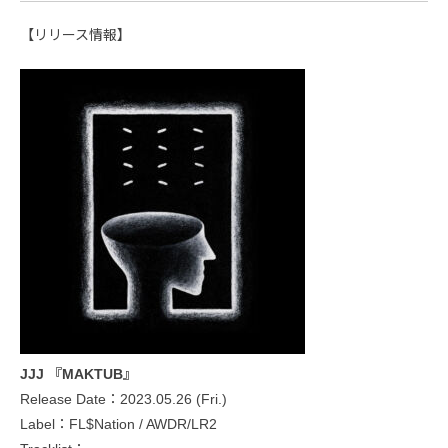
【リリース情報】
JJJ 『MAKTUB』
Release Date：2023.05.26 (Fri.)
Label：FL$Nation / AWDR/LR2