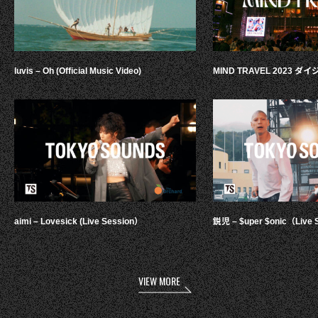
luvis – Oh (Official Music Video)
MIND TRAVEL 2023 
aimi – Lovesick (Live Session）
鋭児 – $uper $onic（Live 
VIEW MORE