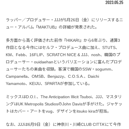
2023.05.25
ラッパー／プロデュサー・JJJが5月26日（金）にリリースするニ
ュー・アルバム『MAKTUB』の詳細が発表された。
多方面から高く評価された前作『HIKARI』から6年ぶり、通算3
作目となる今作にはセルフ・プロデュース曲に加え、STUTS、
KM、Febb、16FLIP、SCRATCH NICE & JJJ、nosh、韓国のプ
ロデューサー・ouidaehanというバリエーションに富んだプロデ
ューサーたちの楽曲を収録。客演で韓国のSSW・sogumm、
Campanella、OMSB、Benjazzy、C.O.S.A.、Daichi
Yamamoto、KEIJU、SPARTAが参加している。
ミックスはD.O.I.、The Anticipation Illicit Tsuboi、JJJ、マスタリ
ングはUK Metropolis StudiosのJohn Davisが手がけた。ジャケッ
トはカバー・アートをvug、デザインをitsuko kiraが担当。
なお、JJJは6月9日（金）に神奈川・川崎CLUB CITTA’にて今作