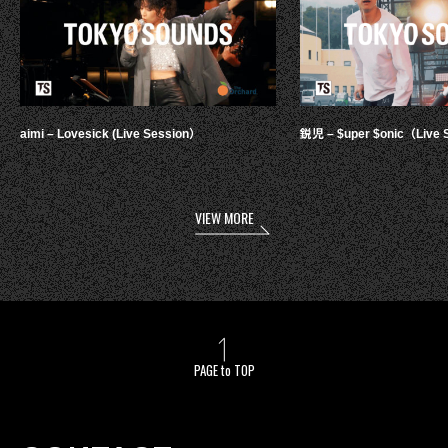
aimi – Lovesick (Live Session）
鋭児 – $uper $onic（Live 
VIEW MORE
PAGE to TOP