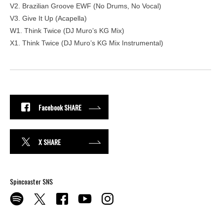
V2. Brazilian Groove EWF (No Drums, No Vocal)
V3. Give It Up (Acapella)
W1. Think Twice (DJ Muro’s KG Mix)
X1. Think Twice (DJ Muro’s KG Mix Instrumental)
Facebook SHARE
X SHARE
Spincoaster SNS