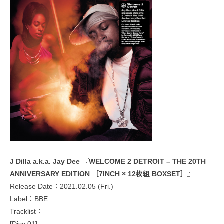
J Dilla a.k.a. Jay Dee 『WELCOME 2 DETROIT – THE 20TH
ANNIVERSARY EDITION ［7INCH × 12枚組 BOXSET］』
Release Date：2021.02.05 (Fri.)
Label：BBE
Tracklist：