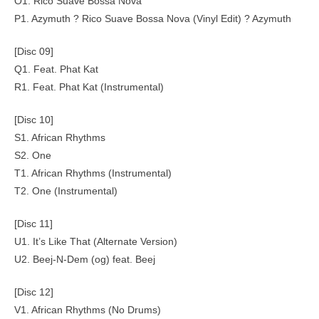
O1. Rico Suave Bossa Nova
P1. Azymuth ? Rico Suave Bossa Nova (Vinyl Edit) ? Azymuth
[Disc 09]
Q1. Feat. Phat Kat
R1. Feat. Phat Kat (Instrumental)
[Disc 10]
S1. African Rhythms
S2. One
T1. African Rhythms (Instrumental)
T2. One (Instrumental)
[Disc 11]
U1. It’s Like That (Alternate Version)
U2. Beej-N-Dem (og) feat. Beej
[Disc 12]
V1. African Rhythms (No Drums)