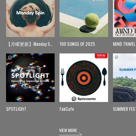
【月曜更新】Monday Spin
100 SONGS OF 2025
MIND TRAVEL
SPOTLIGHT
FabCafe
SUMMER FES
VIEW MORE