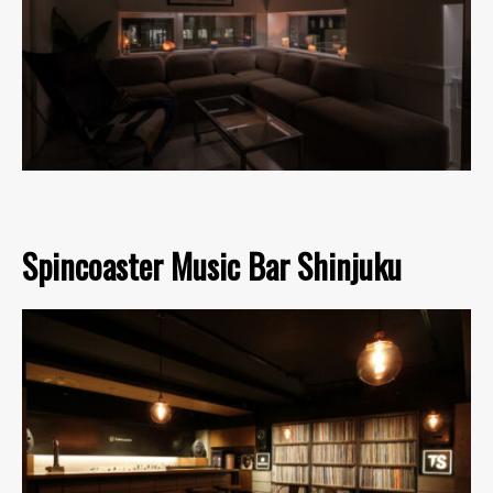
Spincoaster Music Bar Shinjuku