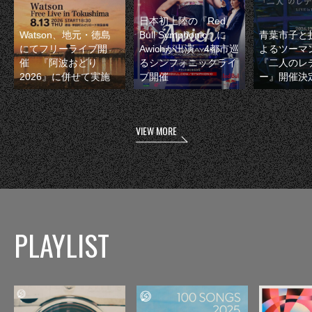
日本初上陸の『Red
Watson、地元・徳島
Bull Symphonic』に
青葉市子と
にてフリーライブ開
Awichが出演 4都市巡
よるツーマ
催 『阿波おどり
るシンフォニックライ
『二人のレ
2026』に併せて実施
ブ開催
ー』開催決
VIEW MORE
PLAYLIST