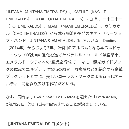
JINTANA（JINTANA EMERALDS）、KASHIF（KASHIF
EMERALDS）、XTAL（XTAL EMERALDS）に加え、一十三十一
（TOI EMERALDS）、MAMI（MAMI EMERALDS）、カミカオ
ル（CAO EMERALDS）から成る横浜PPP発のネオ・ドゥーワッ
プ・バンド＝JINTANA & EMERALDS。1stアルバム『Destiny』
（2014年）からおよそ7年、2作目のアルバムとなる本作はドゥ
ー・ワップが独自の進化を遂げたパラレル・ワールド架空都市、
エメラルド・シティへの“空想旅行”をテーマに、観光ガイドブッ
クの体裁でエキゾチックな街の風景、風物詩などを紹介する豪華
ブックレットと共に、美しいコーラス・ワークによる新時代オー
ルディーズを繰り広げる作品だという。
なお、同作よりLAのSSW・Los Retrosを迎えた「Love Again」
が8月25日（水）に先行配信されることが決定している。
【JINTANA EMERALDS コメント】