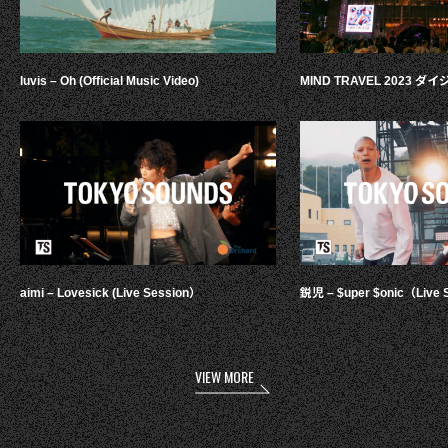
luvis – Oh (Official Music Video)
MIND TRAVEL 2023 
aimi – Lovesick (Live Session）
鋭児 – $uper $onic（Live 
VIEW MORE