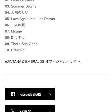
02. Emerald Glass
03. Summer Begins
04. 太陽のせい
05. Love Again feat. Los Retros
06. 二人の夏
07. Mirage
08. Drip Trip
09. There She Goes
10. Dreamin’
■
JINTANA & EMERALDS オフィシャル・サイト
Facebook SHARE
X SHARE