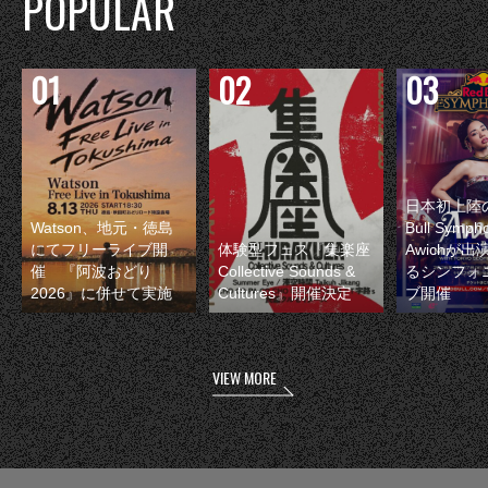
POPULAR
日本初上陸の
Watson、地元・徳島
Bull Symp
にてフリーライブ開
体験型フェス『集楽座
Awichが
催 『阿波おどり
Collective Sounds &
るシンフォ
2026』に併せて実施
Cultures』開催決定
ブ開催
VIEW MORE