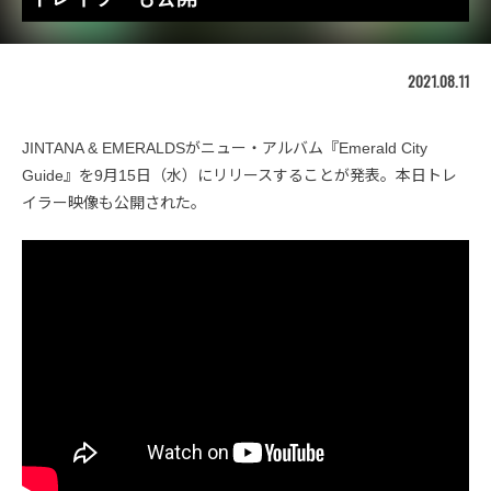
2021.08.11
JINTANA & EMERALDSがニュー・アルバム『Emerald City
Guide』を9月15日（水）にリリースすることが発表。本日トレ
イラー映像も公開された。