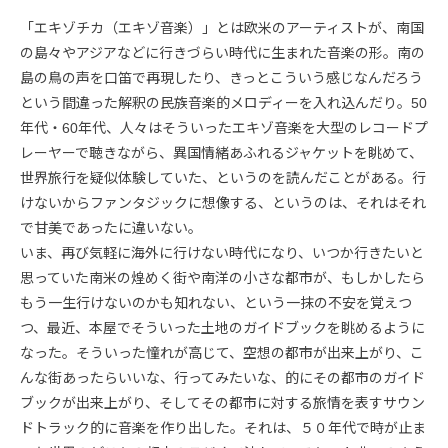
「エキゾチカ（エキゾ音楽）」とは欧米のアーティストが、南国
の島々やアジアなどに行きづらい時代に生まれた音楽の形。南の
島の鳥の声を口笛で再現したり、きっとこういう感じなんだろう
という間違った解釈の民族音楽的メロディーを入れ込んだり。50
年代・60年代、人々はそういったエキゾ音楽を大型のレコードプ
レーヤーで聴きながら、異国情緒あふれるジャケットを眺めて、
世界旅行を疑似体験していた、というのを読んだことがある。行
けないからファンタジックに想像する、というのは、それはそれ
で甘美であったに違いない。
いま、再び気軽に海外に行けない時代になり、いつか行きたいと
思っていた南米の煌めく街や南洋の小さな都市が、もしかしたら
もう一生行けないのかも知れない、という一抹の不安を覚えつ
つ、最近、本屋でそういった土地のガイドブックを眺めるように
なった。そういった憧れが高じて、空想の都市が出来上がり、こ
んな街あったらいいな、行ってみたいな、的にその都市のガイド
ブックが出来上がり、そしてその都市に対する旅情を表すサウン
ドトラック的に音楽を作り出した。それは、５０年代で時が止ま